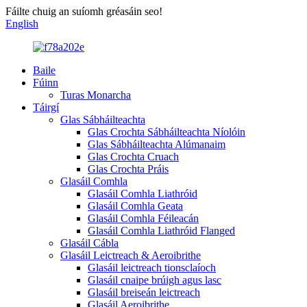
Fáilte chuig an suíomh gréasáin seo!
English
Baile
Fúinn
Turas Monarcha
Táirgí
Glas Sábháilteachta
Glas Crochta Sábháilteachta Níolóin
Glas Sábháilteachta Alúmanaim
Glas Crochta Cruach
Glas Crochta Práis
Glasáil Comhla
Glasáil Comhla Liathróid
Glasáil Comhla Geata
Glasáil Comhla Féileacán
Glasáil Comhla Liathróid Flanged
Glasáil Cábla
Glasáil Leictreach & Aeroibrithe
Glasáil leictreach tionsclaíoch
Glasáil cnaipe brúigh agus lasc
Glasáil breiseán leictreach
Glasáil Aeroibrithe