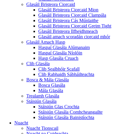
Glasáil Bristeora Ciorcaid
Glasáil Bristeora Ciorcaid Mion
Glasáil Bristeora Ciorcaid Clampála
Glasáil Bristeora Cás Múnlaithe
Glasáil Bristeora Ciorcaid Greim Tight
Glasáil Bristeora Ilfheidhmeach
Glasáil amach scoradán ciorcaid mhór
Glasáil Amach Hasp
Haspaí Glasála Alúmanaim
Haspaí Glasála Níolóin
Hasp Glasála Cruach
Clib Glasála
Clib Sealbhóir Scafall
Clib Rabhaidh Sábháilteachta
Bosca & Mála Glasála
Bosca Glasála
Mála Glasála
Trealamh Glasála
Stáisiún Glasála
Stáisiún Glas Crochta
Stáisiún Glasála Comhcheangailte
Stáisiún Glasála Bainistíochta
Nuacht
Nuacht Tionscail
Nuacht na Cuideachta