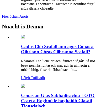
riachtanais shonracha. Tacaítear le hoiliúint táirgí
agus glasála clibeáilte.
Fiosrúchán Anois
Nuacht is Déanaí
Cad is Clib Scafall ann agus Conas a
Oibríonn Córas Clibeanna Scafall?
Réamhrá I ndúiche cruach láithreán tógála, tá rud
beag neamhshuntasach ann, ach in ainneoin a
mhéid bhig, tá sé ríthábhachtach do...
Léigh Tuilleadh
Conas an Glas Sábháilteachta LOTO
Ceart a Roghnú le haghaidh Glasáil
Tionsclaíoch