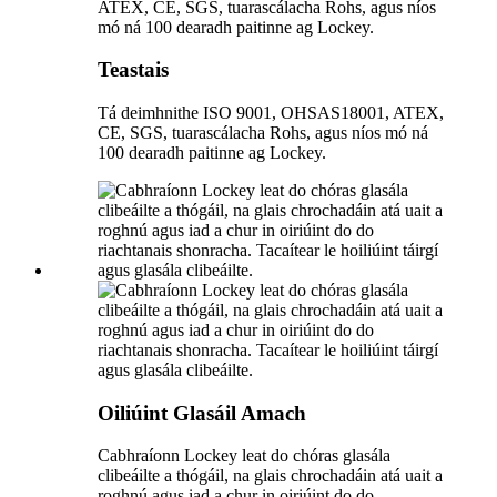
Teastais
Tá deimhnithe ISO 9001, OHSAS18001, ATEX,
CE, SGS, tuarascálacha Rohs, agus níos mó ná
100 dearadh paitinne ag Lockey.
Oiliúint Glasáil Amach
Cabhraíonn Lockey leat do chóras glasála
clibeáilte a thógáil, na glais chrochadáin atá uait a
roghnú agus iad a chur in oiriúint do do