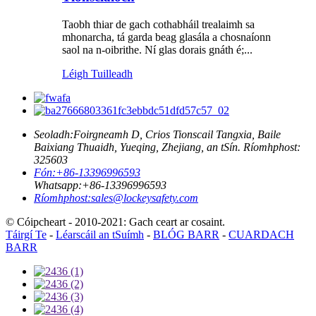
Taobh thiar de gach cothabháil trealaimh sa
mhonarcha, tá garda beag glasála a chosnaíonn
saol na n-oibrithe. Ní glas dorais gnáth é;...
Léigh Tuilleadh
Seoladh:
Foirgneamh D, Crios Tionscail Tangxia, Baile
Baixiang Thuaidh, Yueqing, Zhejiang, an tSín. Ríomhphost:
325603
Fón:
+86-13396996593
Whatsapp:
+86-13396996593
Ríomhphost:
sales@lockeysafety.com
© Cóipcheart - 2010-2021: Gach ceart ar cosaint.
Táirgí Te
-
Léarscáil an tSuímh
-
BLÓG BARR
-
CUARDACH
BARR