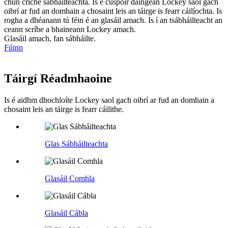
chun críche sábháilteachta. Is é cuspóir daingean Lockey saol gach
oibrí ar fud an domhain a chosaint leis an táirge is fearr cáilíochta. Is
rogha a dhéanann tú féin é an glasáil amach. Is í an tsábháilteacht an
ceann scríbe a bhaineann Lockey amach.
Glasáil amach, fan sábháilte.
Fúinn
Táirgí Réadmhaoine
Is é aidhm dhochloíte Lockey saol gach oibrí ar fud an domhain a
chosaint leis an táirge is fearr cáilithe.
Glas Sábháilteachta
Glasáil Comhla
Glasáil Cábla