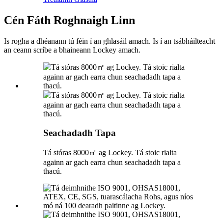
Cén Fáth Roghnaigh Linn
Is rogha a dhéanann tú féin í an ghlasáil amach. Is í an tsábháilteacht
an ceann scríbe a bhaineann Lockey amach.
Seachadadh Tapa
Tá stóras 8000㎡ ag Lockey. Tá stoic rialta
againn ar gach earra chun seachadadh tapa a
thacú.