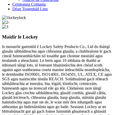
Ceisteanna Coitianta
Déan Teagmháil Linn
Maidir le Lockey
Is monaróir gairmiúil é Lockey Safety Products Co., Ltd do tháirgí
glasála sábháilteachta agus clibeanna glasála, a chabhraíonn le gach
cineál fuinneamhúcháin nó tosaithe gan choinne meaisíní agus
trealaimh a sheachaint. Le breis agus 10 mbliana de thaithí ar
mhonarú táirgí loto, tá foireann bhainistíochta den chéad scoth
againn agus sraitheanna cearta maoine intleachtúla neamhspleácha,
le deimhnithe ISO9001, ISO14001, ISO4501, UL, ATEX, CE agus
SGS agus tuairiscithe tástála REACH. Soláthraímid gach réiteach
sábháilteachta ar innealra, bia, tógáil, lóistíocht, ceimiceáin,
fuinneamh agus na tionscail eile go léir. Clúdaíonn raon táirgí
Lockey glas crochta sábháilteachta, glasáil comhla, glasáil cábla,
glasáil leictreach, clibeanna glasála, hasp glasála, stáisiún glasála
bainistíochta agus mar sin de, le sciar mór den mhargadh agus
aitheantas go hidirnáisiúnta agus go baile. Seasann Lockey ar an
bhfealsúnacht gur gá gach foinse fuinnimh ghuaiseach a ghlasáil