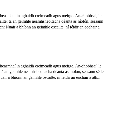
sheasmhaí in aghaidh creimeadh agus meirge. An-chobhsaí, le
áilte; tá an geimhle neamhsheoltacha déanta as níolón, seasann
 Nuair a bhíonn an geimhle oscailte, ní féidir an eochair a
sheasmhaí in aghaidh creimeadh agus meirge. An-chobhsaí, le
; tá an geimhle neamhsheoltacha déanta as níolón, seasann sé le
 a bhíonn an geimhle oscailte, ní féidir an eochair a ath...