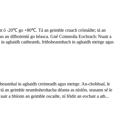
cht ó -20℃ go +80℃. Tá an geimhle cruach crómáilte; tá an
gus an dífhoirmiú go héasca. Gné Coinneála Eochrach: Nuair a
ach in aghaidh caitheamh, frithsheasmhach in aghaidh meirge agus
sheasmhaí in aghaidh creimeadh agus meirge. An-chobhsaí, le
; tá an geimhle neamhsheoltacha déanta as níolón, seasann sé le
 a bhíonn an geimhle oscailte, ní féidir an eochair a ath...