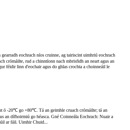
gearradh eochrach níos cruinne, ag tairiscint uimhriú eochrach
ch crómáilte, rud a chinntíonn nach mbrisfidh an neart agus an
r féidir linn d'eochair agus do ghlas crochta a choinneáil le
cht ó -20℃ go +80℃. Tá an geimhle cruach crómáilte; tá an
gus an dífhoirmiú go héasca. Gné Coinneála Eochrach: Nuair a
úil ar fáil. Uimhir Chuid...