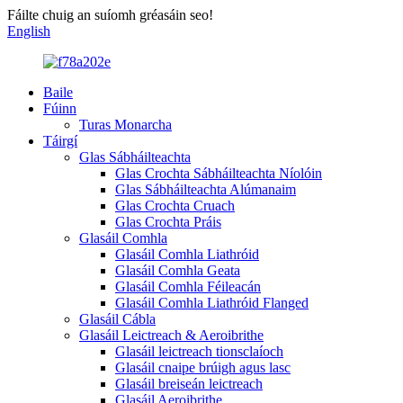
Fáilte chuig an suíomh gréasáin seo!
English
Baile
Fúinn
Turas Monarcha
Táirgí
Glas Sábháilteachta
Glas Crochta Sábháilteachta Níolóin
Glas Sábháilteachta Alúmanaim
Glas Crochta Cruach
Glas Crochta Práis
Glasáil Comhla
Glasáil Comhla Liathróid
Glasáil Comhla Geata
Glasáil Comhla Féileacán
Glasáil Comhla Liathróid Flanged
Glasáil Cábla
Glasáil Leictreach & Aeroibrithe
Glasáil leictreach tionsclaíoch
Glasáil cnaipe brúigh agus lasc
Glasáil breiseán leictreach
Glasáil Aeroibrithe