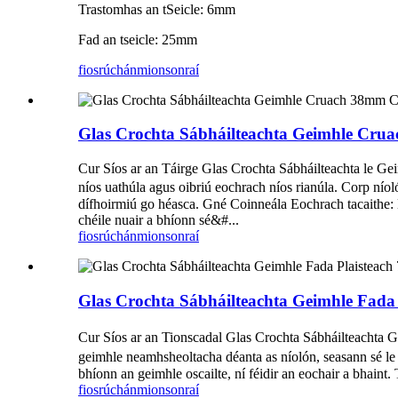
Trastomhas an tSeicle: 6mm
Fad an tseicle: 25mm
fiosrúchán
mionsonraí
Glas Crochta Sábháilteachta Geimhle Cr
Cur Síos ar an Táirge Glas Crochta Sábháilteachta le Ge
níos uathúla agus oibriú eochrach níos rianúla. Corp nío
dífhoirmiú go héasca. Gné Coinneála Eochrach tacaithe: Nu
chéile nuair a bhíonn sé&#...
fiosrúchán
mionsonraí
Glas Crochta Sábháilteachta Geimhle Fad
Cur Síos ar an Tionscadal Glas Crochta Sábháilteachta G
geimhle neamhsheoltacha déanta as níolón, seasann sé l
bhíonn an geimhle oscailte, ní féidir an eochair a bhaint. 
fiosrúchán
mionsonraí