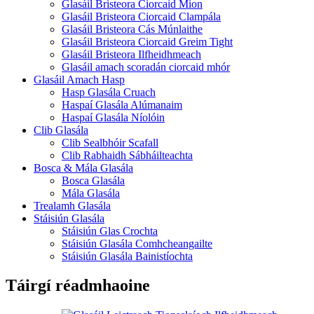
Glasáil Bristeora Ciorcaid Mion
Glasáil Bristeora Ciorcaid Clampála
Glasáil Bristeora Cás Múnlaithe
Glasáil Bristeora Ciorcaid Greim Tight
Glasáil Bristeora Ilfheidhmeach
Glasáil amach scoradán ciorcaid mhór
Glasáil Amach Hasp
Hasp Glasála Cruach
Haspaí Glasála Alúmanaim
Haspaí Glasála Níolóin
Clib Glasála
Clib Sealbhóir Scafall
Clib Rabhaidh Sábháilteachta
Bosca & Mála Glasála
Bosca Glasála
Mála Glasála
Trealamh Glasála
Stáisiún Glasála
Stáisiún Glas Crochta
Stáisiún Glasála Comhcheangailte
Stáisiún Glasála Bainistíochta
Táirgí réadmhaoine