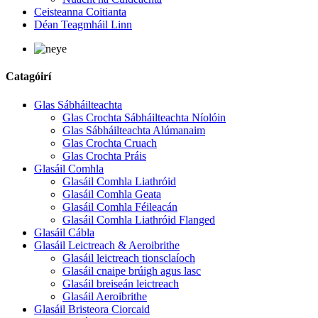
Ceisteanna Coitianta
Déan Teagmháil Linn
Catagóirí
Glas Sábháilteachta
Glas Crochta Sábháilteachta Níolóin
Glas Sábháilteachta Alúmanaim
Glas Crochta Cruach
Glas Crochta Práis
Glasáil Comhla
Glasáil Comhla Liathróid
Glasáil Comhla Geata
Glasáil Comhla Féileacán
Glasáil Comhla Liathróid Flanged
Glasáil Cábla
Glasáil Leictreach & Aeroibrithe
Glasáil leictreach tionsclaíoch
Glasáil cnaipe brúigh agus lasc
Glasáil breiseán leictreach
Glasáil Aeroibrithe
Glasáil Bristeora Ciorcaid