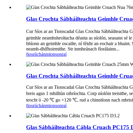
Glas Crochta Sábháilteachta Geimhle Cr
Cur Síos ar an Tionscadal Glas Crochta Sábháilteachta G
geimhle neamhsheoltacha déanta as níolón, seasann sé l
bhíonn an geimhle oscailte, ní féidir an eochair a bhaint
neamh-dhífhoirmithe. Str inmheánach fíorálainn...
fiosrúchán
mionsonraí
Glas Crochta Sábháilteachta Geimhle C
Cur Síos ar an Tionscadal Glas Crochta Sábháilteachta 
breis agus 1 mhilliún oibríochta. Corp níolóin treisithe
teocht ó -20 ℃ go +120 ℃, rud a chinntíonn nach mbrisfid
fiosrúchán
mionsonraí
Glas Sábháilteachta Cábla Cruach PC175 