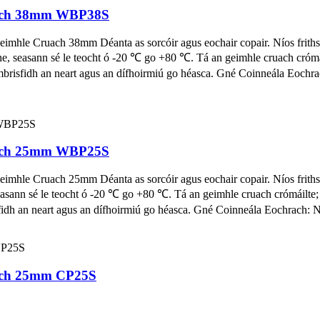
ruach 38mm WBP38S
Geimhle Cruach 38mm Déanta as sorcóir agus eochair copair. Níos frith
ithe, seasann sé le teocht ó -20 ℃ go +80 ℃. Tá an geimhle cruach cróm
risfidh an neart agus an dífhoirmiú go héasca. Gné Coinneála Eochrach:
ruach 25mm WBP25S
Geimhle Cruach 25mm Déanta as sorcóir agus eochair copair. Níos frith
, seasann sé le teocht ó -20 ℃ go +80 ℃. Tá an geimhle cruach crómáilte
h an neart agus an dífhoirmiú go héasca. Gné Coinneála Eochrach: Nuair
uach 25mm CP25S