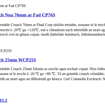
uach Nua 76mm ar Fad CP76S
eimhle Cruach 76mm ar Fhad Corp níolóin treisithe, seasann sé le teo
e teocht ó -20℃ go +120℃, rud a chinntíonn nach mbrisfidh an neart a
. Socrú croí an ghlasa copair, modh liathróide leaisteach, frithsheasmh
ruach 25mm WCP25S
Geimhle Cruach 25mm Déanta as sorcóir agus eochair copair. Níos frith
, seasann sé le teocht ó -20 ℃ go +80 ℃. Tá an geimhle cruach crómáilte
h an neart agus an dífhoirmiú go héasca. Gné Coinneála Eochrach: Nuair
D3.2