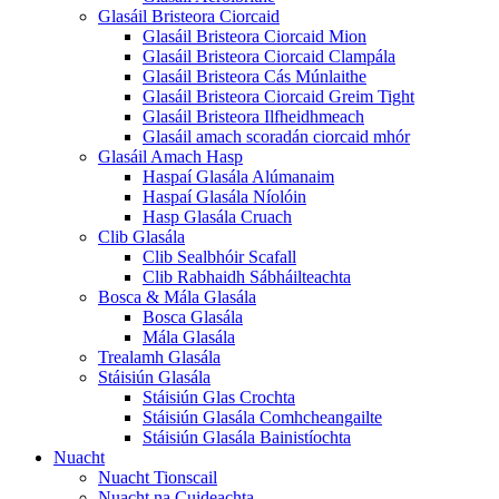
Glasáil Bristeora Ciorcaid
Glasáil Bristeora Ciorcaid Mion
Glasáil Bristeora Ciorcaid Clampála
Glasáil Bristeora Cás Múnlaithe
Glasáil Bristeora Ciorcaid Greim Tight
Glasáil Bristeora Ilfheidhmeach
Glasáil amach scoradán ciorcaid mhór
Glasáil Amach Hasp
Haspaí Glasála Alúmanaim
Haspaí Glasála Níolóin
Hasp Glasála Cruach
Clib Glasála
Clib Sealbhóir Scafall
Clib Rabhaidh Sábháilteachta
Bosca & Mála Glasála
Bosca Glasála
Mála Glasála
Trealamh Glasála
Stáisiún Glasála
Stáisiún Glas Crochta
Stáisiún Glasála Comhcheangailte
Stáisiún Glasála Bainistíochta
Nuacht
Nuacht Tionscail
Nuacht na Cuideachta