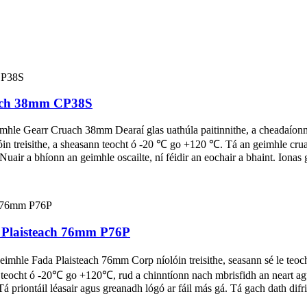
uach 38mm CP38S
imhle Gearr Cruach 38mm Dearaí glas uathúla paitinnithe, a cheadaíonn 
lóin treisithe, a sheasann teocht ó -20 ℃ go +120 ℃. Tá an geimhle crua
air a bhíonn an geimhle oscailte, ní féidir an eochair a bhaint. Ionas gu
a Plaisteach 76mm P76P
eimhle Fada Plaisteach 76mm Corp níolóin treisithe, seasann sé le teo
e teocht ó -20℃ go +120℃, rud a chinntíonn nach mbrisfidh an neart a
Tá priontáil léasair agus greanadh lógó ar fáil más gá. Tá gach dath difri