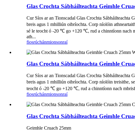
Glas Crochta Sábháilteachta Geimhle C
Cur Síos ar an Tionscadal Glas Crochta Sábháilteachta 
breis agus 1 mhilliún oibríochta. Corp níolóin athnearta
sé le teocht ó -20 ℃ go +120 ℃, rud a chinntíonn nach mb
ath...
fiosrúchán
mionsonraí
Glas Crochta Sábháilteachta Geimhle C
Cur Síos ar an Tionscadal Glas Crochta Sábháilteachta 
breis agus 1 mhilliún oibríochta. Corp níolóin treisithe
teocht ó -20 ℃ go +120 ℃, rud a chinntíonn nach mbrisfid
fiosrúchán
mionsonraí
Glas Crochta Sábháilteachta Geimhle Cr
Geimhle Cruach 25mm