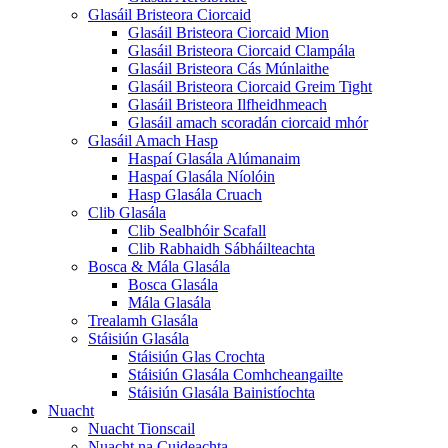
Glasáil Bristeora Ciorcaid
Glasáil Bristeora Ciorcaid Mion
Glasáil Bristeora Ciorcaid Clampála
Glasáil Bristeora Cás Múnlaithe
Glasáil Bristeora Ciorcaid Greim Tight
Glasáil Bristeora Ilfheidhmeach
Glasáil amach scoradán ciorcaid mhór
Glasáil Amach Hasp
Haspaí Glasála Alúmanaim
Haspaí Glasála Níolóin
Hasp Glasála Cruach
Clib Glasála
Clib Sealbhóir Scafall
Clib Rabhaidh Sábháilteachta
Bosca & Mála Glasála
Bosca Glasála
Mála Glasála
Trealamh Glasála
Stáisiún Glasála
Stáisiún Glas Crochta
Stáisiún Glasála Comhcheangailte
Stáisiún Glasála Bainistíochta
Nuacht
Nuacht Tionscail
Nuacht na Cuideachta