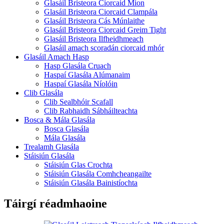
Glasáil Bristeora Ciorcaid Mion
Glasáil Bristeora Ciorcaid Clampála
Glasáil Bristeora Cás Múnlaithe
Glasáil Bristeora Ciorcaid Greim Tight
Glasáil Bristeora Ilfheidhmeach
Glasáil amach scoradán ciorcaid mhór
Glasáil Amach Hasp
Hasp Glasála Cruach
Haspaí Glasála Alúmanaim
Haspaí Glasála Níolóin
Clib Glasála
Clib Sealbhóir Scafall
Clib Rabhaidh Sábháilteachta
Bosca & Mála Glasála
Bosca Glasála
Mála Glasála
Trealamh Glasála
Stáisiún Glasála
Stáisiún Glas Crochta
Stáisiún Glasála Comhcheangailte
Stáisiún Glasála Bainistíochta
Táirgí réadmhaoine