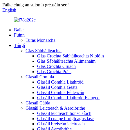
Fáilte chuig an suíomh gréasáin seo!
English
Baile
Fúinn
Turas Monarcha
Táirgí
Glas Sábháilteachta
Glas Crochta Sábháilteachta Níolóin
Glas Sábháilteachta Alúmanaim
Glas Crochta Cruach
Glas Crochta Práis
Glasáil Comhla
Glasáil Comhla Liathróid
Glasáil Comhla Geata
Glasáil Comhla Féileacán
Glasáil Comhla Liathróid Flanged
Glasáil Cábla
Glasáil Leictreach & Aeroibrithe
Glasáil leictreach tionsclaíoch
Glasáil cnaipe brúigh agus lasc
Glasáil breiseán leictreach
Glasáil Aeroibrithe