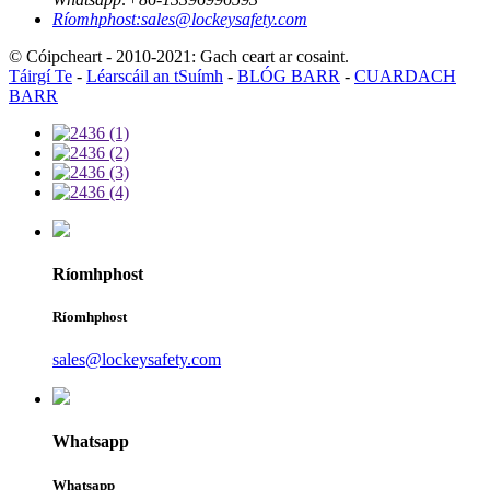
Ríomhphost:
sales@lockeysafety.com
© Cóipcheart - 2010-2021: Gach ceart ar cosaint.
Táirgí Te
-
Léarscáil an tSuímh
-
BLÓG BARR
-
CUARDACH
BARR
Ríomhphost
Ríomhphost
sales@lockeysafety.com
Whatsapp
Whatsapp