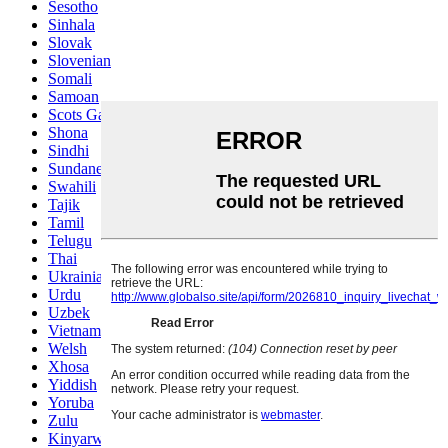
Sesotho
Sinhala
Slovak
Slovenian
Somali
Samoan
Scots Gaelic
Shona
Sindhi
Sundanese
Swahili
Tajik
Tamil
Telugu
Thai
Ukrainian
Urdu
Uzbek
Vietnamese
Welsh
Xhosa
Yiddish
Yoruba
Zulu
Kinyarwanda