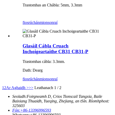
Trastomhas an Chábla: 5mm, 3.3mm
fiosrúchán
mionsonraí
Glasáil Cábla Cruach
Inchoigeartaithe CB31 CB31-P
Trastomhas cábla: 3.3mm.
Dath: Dearg
fiosrúchán
mionsonraí
1
2
Ar Aghaidh >
>>
Leathanach 1 / 2
Seoladh:
Foirgneamh D, Crios Tionscail Tangxia, Baile
Baixiang Thuaidh, Yueqing, Zhejiang, an tSín. Ríomhphost:
325603
Fón:
+86-13396996593
Whatsapp:
+86-13396996593