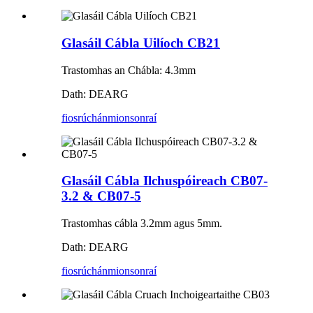
Glasáil Cábla Uilíoch CB21
Trastomhas an Chábla: 4.3mm
Dath: DEARG
fiosrúchán
mionsonraí
Glasáil Cábla Ilchuspóireach CB07-
3.2 & CB07-5
Trastomhas cábla 3.2mm agus 5mm.
Dath: DEARG
fiosrúchán
mionsonraí