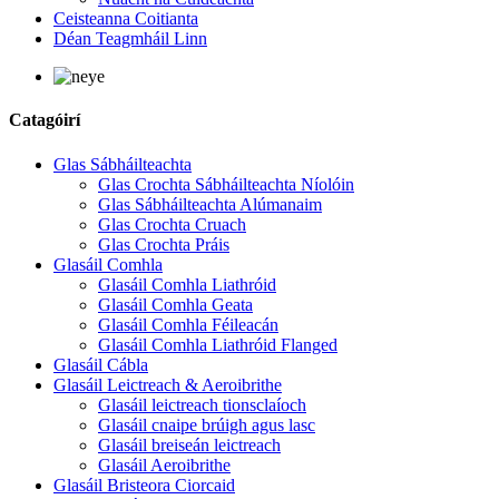
Ceisteanna Coitianta
Déan Teagmháil Linn
Catagóirí
Glas Sábháilteachta
Glas Crochta Sábháilteachta Níolóin
Glas Sábháilteachta Alúmanaim
Glas Crochta Cruach
Glas Crochta Práis
Glasáil Comhla
Glasáil Comhla Liathróid
Glasáil Comhla Geata
Glasáil Comhla Féileacán
Glasáil Comhla Liathróid Flanged
Glasáil Cábla
Glasáil Leictreach & Aeroibrithe
Glasáil leictreach tionsclaíoch
Glasáil cnaipe brúigh agus lasc
Glasáil breiseán leictreach
Glasáil Aeroibrithe
Glasáil Bristeora Ciorcaid