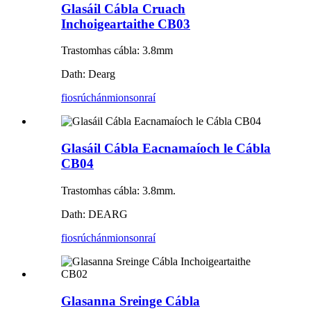
Glasáil Cábla Cruach
Inchoigeartaithe CB03
Trastomhas cábla: 3.8mm
Dath: Dearg
fiosrúchán
mionsonraí
Glasáil Cábla Eacnamaíoch le Cábla
CB04
Trastomhas cábla: 3.8mm.
Dath: DEARG
fiosrúchán
mionsonraí
Glasanna Sreinge Cábla