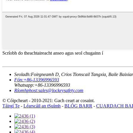
Scríobh do theachtaireacht anseo agus seol chugainn í
Seoladh:
Foirgneamh D, Crios Tionscail Tangxia, Baile Baixia
Fón:
+86-13396996593
Whatsapp:
+86-13396996593
Ríomhphost:
sales@lockeysafety.com
© Cóipcheart - 2010-2021: Gach ceart ar cosaint.
Táirgí Te
-
Léarscáil an tSuímh
-
BLÓG BARR
-
CUARDACH BA