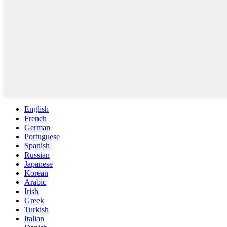
English
French
German
Portuguese
Spanish
Russian
Japanese
Korean
Arabic
Irish
Greek
Turkish
Italian