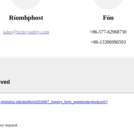
Ríomhphost
Fón
sales@lockeysafety.com
+86-577-62968730
+86-13396996593