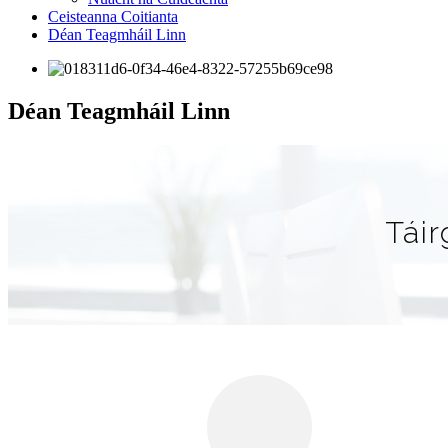
Ceisteanna Coitianta
Déan Teagmháil Linn
Déan Teagmháil Linn
Táir