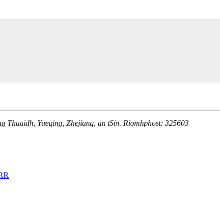
ng Thuaidh, Yueqing, Zhejiang, an tSín. Ríomhphost: 325603
RR