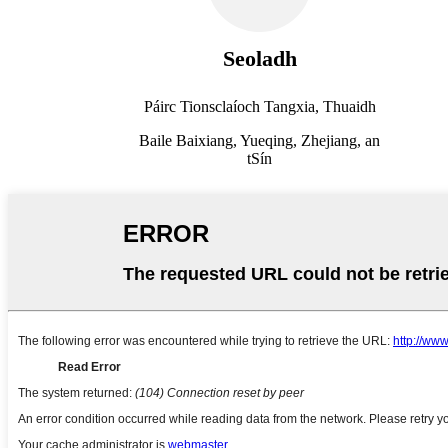
Seoladh
Páirc Tionsclaíoch Tangxia, Thuaidh
Baile Baixiang, Yueqing, Zhejiang, an
tSín