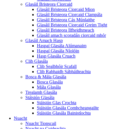
Glasáil Bristeora Ciorcaid
Glasáil Bristeora Ciorcaid Mion
Glasáil Bristeora Ciorcaid Clampála
Glasáil Bristeora Cás Múnlaithe
Glasáil Bristeora Ciorcaid Greim Tight
Glasáil Bristeora Ilfheidhmeach
Glasáil amach scoradán ciorcaid mhór
Glasáil Amach Hasp
Haspaí Glasála Alúmanaim
Haspaí Glasála Níolóin
Hasp Glasála Cruach
Clib Glasála
Clib Sealbhóir Scafall
Clib Rabhaidh Sábháilteachta
Bosca & Mála Glasála
Bosca Glasála
Mála Glasála
Trealamh Glasála
Stáisiún Glasála
Stáisiún Glas Crochta
Stáisiún Glasála Comhcheangailte
Stáisiún Glasála Bainistíochta
Nuacht
Nuacht Tionscail
Nuacht na Cuideachta