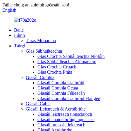
Fáilte chuig an suíomh gréasáin seo!
English
Baile
Fúinn
Turas Monarcha
Táirgí
Glas Sábháilteachta
Glas Crochta Sábháilteachta Níolóin
Glas Sábháilteachta Alúmanaim
Glas Crochta Cruach
Glas Crochta Práis
Glasáil Comhla
Glasáil Comhla Liathróid
Glasáil Comhla Geata
Glasáil Comhla Féileacán
Glasáil Comhla Liathróid Flanged
Glasáil Cábla
Glasáil Leictreach & Aeroibrithe
Glasáil leictreach tionsclaíoch
Glasáil cnaipe brúigh agus lasc
Glasáil breiseán leictreach
Glasáil Aeroibrithe