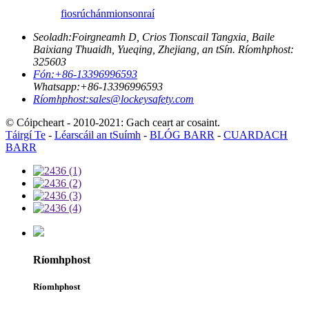
fiosrúchán
mionsonraí
Seoladh:
Foirgneamh D, Crios Tionscail Tangxia, Baile
Baixiang Thuaidh, Yueqing, Zhejiang, an tSín. Ríomhphost:
325603
Fón:
+86-13396996593
Whatsapp:
+86-13396996593
Ríomhphost:
sales@lockeysafety.com
© Cóipcheart - 2010-2021: Gach ceart ar cosaint.
Táirgí Te
-
Léarscáil an tSuímh
-
BLÓG BARR
-
CUARDACH
BARR
Ríomhphost
Ríomhphost