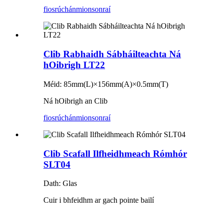
fiosrúchán
mionsonraí
Clib Rabhaidh Sábháilteachta Ná
hOibrigh LT22
Méid: 85mm(L)×156mm(A)×0.5mm(T)
Ná hOibrigh an Clib
fiosrúchán
mionsonraí
Clib Scafall Ilfheidhmeach Rómhór
SLT04
Dath: Glas
Cuir i bhfeidhm ar gach pointe bailí