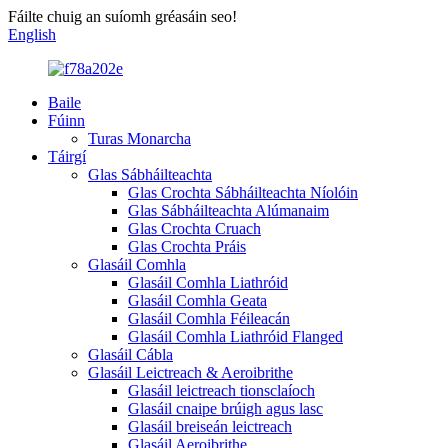
Fáilte chuig an suíomh gréasáin seo!
English
Baile
Fúinn
Turas Monarcha
Táirgí
Glas Sábháilteachta
Glas Crochta Sábháilteachta Níolóin
Glas Sábháilteachta Alúmanaim
Glas Crochta Cruach
Glas Crochta Práis
Glasáil Comhla
Glasáil Comhla Liathróid
Glasáil Comhla Geata
Glasáil Comhla Féileacán
Glasáil Comhla Liathróid Flanged
Glasáil Cábla
Glasáil Leictreach & Aeroibrithe
Glasáil leictreach tionsclaíoch
Glasáil cnaipe brúigh agus lasc
Glasáil breiseán leictreach
Glasáil Aeroibrithe