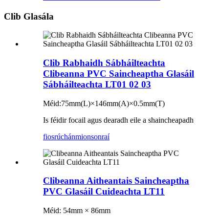
Clib Glasála
Clib Rabhaidh Sábháilteachta
Clibeanna PVC Saincheaptha Glasáil
Sábháilteachta LT01 02 03
Méid:
75mm(L)×146mm(A)×0.5mm(T)
Is féidir focail agus dearadh eile a shaincheapadh
fiosrúchán
mionsonraí
Clibeanna Aitheantais Saincheaptha
PVC Glasáil Cuideachta LT11
Méid: 54mm × 86mm