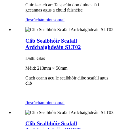
Cuir isteach ar: Taispeáin don duine atá i
gceannas agus a chuid faisnéise
fiosrúchán
mionsonraí
Clib Sealbhóir Scafall
Ardchaighdeáin SLT02
Dath: Glas
Méid: 213mm × 56mm
Gach ceann acu le sealbhóir clibe scafall agus
clib
fiosrúchán
mionsonraí
Clib Sealbhóir Scafall