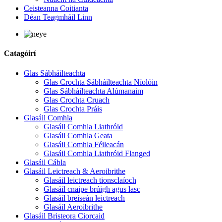
Ceisteanna Coitianta
Déan Teagmháil Linn
Catagóirí
Glas Sábháilteachta
Glas Crochta Sábháilteachta Níolóin
Glas Sábháilteachta Alúmanaim
Glas Crochta Cruach
Glas Crochta Práis
Glasáil Comhla
Glasáil Comhla Liathróid
Glasáil Comhla Geata
Glasáil Comhla Féileacán
Glasáil Comhla Liathróid Flanged
Glasáil Cábla
Glasáil Leictreach & Aeroibrithe
Glasáil leictreach tionsclaíoch
Glasáil cnaipe brúigh agus lasc
Glasáil breiseán leictreach
Glasáil Aeroibrithe
Glasáil Bristeora Ciorcaid