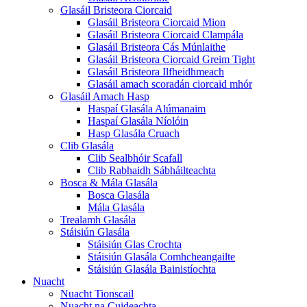
Glasáil Bristeora Ciorcaid
Glasáil Bristeora Ciorcaid Mion
Glasáil Bristeora Ciorcaid Clampála
Glasáil Bristeora Cás Múnlaithe
Glasáil Bristeora Ciorcaid Greim Tight
Glasáil Bristeora Ilfheidhmeach
Glasáil amach scoradán ciorcaid mhór
Glasáil Amach Hasp
Haspaí Glasála Alúmanaim
Haspaí Glasála Níolóin
Hasp Glasála Cruach
Clib Glasála
Clib Sealbhóir Scafall
Clib Rabhaidh Sábháilteachta
Bosca & Mála Glasála
Bosca Glasála
Mála Glasála
Trealamh Glasála
Stáisiún Glasála
Stáisiún Glas Crochta
Stáisiún Glasála Comhcheangailte
Stáisiún Glasála Bainistíochta
Nuacht
Nuacht Tionscail
Nuacht na Cuideachta