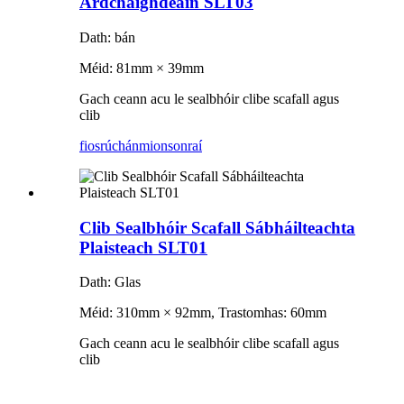
Ardchaighdeáin SLT03
Dath: bán
Méid: 81mm × 39mm
Gach ceann acu le sealbhóir clibe scafall agus
clib
fiosrúchán
mionsonraí
Clib Sealbhóir Scafall Sábháilteachta
Plaisteach SLT01
Dath: Glas
Méid: 310mm × 92mm, Trastomhas: 60mm
Gach ceann acu le sealbhóir clibe scafall agus
clib