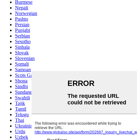
Burmese
Nepali
Norwegian
Pashto
Persian
Punjabi
Serbian
Sesotho
Sinhala
Slovak
Slovenian
Somali
Samoan
Scots Gaelic
Shona
Sindhi
Sundanese
Swahili
Tajik
Tamil
Telugu
Thai
Ukrainian
Urdu
Uzbek