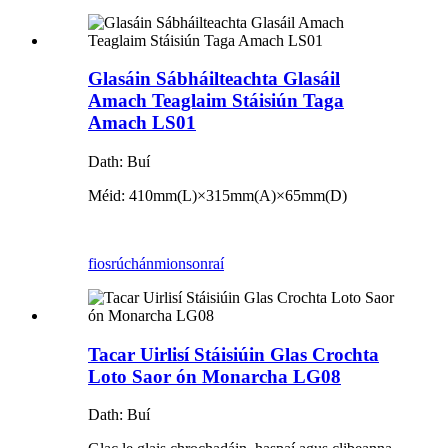
Glasáin Sábháilteachta Glasáil
Amach Teaglaim Stáisiún Taga
Amach LS01
Dath: Buí
Méid: 410mm(L)×315mm(A)×65mm(D)
fiosrúchán
mionsonraí
Tacar Uirlisí Stáisiúin Glas Crochta
Loto Saor ón Monarcha LG08
Dath: Buí