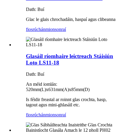
Dath: Buí
Glac le glais chrochadáin, haspaí agus clibeanna
fiosrúchán
mionsonraí
Glasáil ríomhaire leictreach Stáisiún
Loto LS11-18
Dath: Buí
An méid iomlán:
520mm(L)x631mm(A)x85mm(D)
Is féidir freastal ar roinnt glas crochta, hasp,
tagout agus mini-ghlasáil etc.
fiosrúchán
mionsonraí