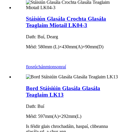
Stáisiún Glasála Crochta Glasála
Teaglaim Miotail LK04-3
Dath: Buí, Dearg
Méid: 580mm (L)
×
430mm(A)
×
90mm(D)
fiosrúchán
mionsonraí
Bord Stáisiúin Glasála Glasála
Teaglaim LK13
Dath: Buí
Méid: 597mm(A)×292mm(L)
Is féidir glais chrochadáin, haspaí, clibeanna
glasála srl. a chur ann.