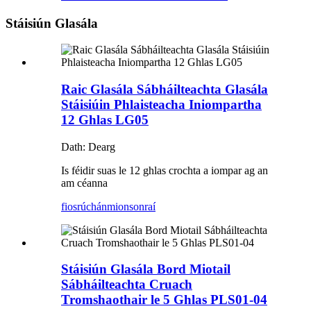
Stáisiún Glasála
Raic Glasála Sábháilteachta Glasála
Stáisiúin Phlaisteacha Iniompartha
12 Ghlas LG05
Dath: Dearg
Is féidir suas le 12 ghlas crochta a iompar ag an
am céanna
fiosrúchán
mionsonraí
Stáisiún Glasála Bord Miotail
Sábháilteachta Cruach
Tromshaothair le 5 Ghlas PLS01-04