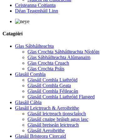
Ceisteanna Coitianta
Déan Teagmháil Linn
Catagóirí
Glas Sábháilteachta
Glas Crochta Sábháilteachta Níolóin
Glas Sábháilteachta Alúmanaim
Glas Crochta Cruach
Glas Crochta Práis
Glasáil Comhla
Glasáil Comhla Liathróid
Glasáil Comhla Geata
Glasáil Comhla Féileacán
Glasáil Comhla Liathróid Flanged
Glasáil Cábla
Glasáil Leictreach & Aeroibrithe
Glasáil leictreach tionsclaíoch
Glasáil cnaipe brúigh agus lasc
Glasáil breiseán leictreach
Glasáil Aeroibrithe
Glasáil Bristeora Ciorcaid