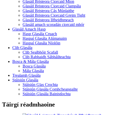
Glasáil Bristeora Ciorcaid Mion
Glasáil Bristeora Ciorcaid Clampála
Glasáil Bristeora Cás Múnlaithe
Glasáil Bristeora Ciorcaid Greim Tight
Glasáil Bristeora Ilfheidhmeach
Glasáil amach scoradán ciorcaid mhór
Glasáil Amach Hasp
Hasp Glasála Cruach
Haspaí Glasála Alúmanaim
Haspaí Glasála Níolóin
Clib Glasála
Clib Sealbhóir Scafall
Clib Rabhaidh Sábháilteachta
Bosca & Mála Glasála
Bosca Glasála
Mála Glasála
Trealamh Glasála
Stáisiún Glasála
Stáisiún Glas Crochta
Stáisiún Glasála Comhcheangailte
Stáisiún Glasála Bainistíochta
Táirgí réadmhaoine