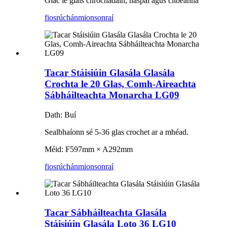
Glac le glais chrochadáin, haspaí agus clibeanna
fiosrúchán
mionsonraí
Tacar Stáisiúin Glasála Glasála
Crochta le 20 Glas, Comh-Aireachta
Sábháilteachta Monarcha LG09
Dath: Buí
Sealbhaíonn sé 5-36 glas crochet ar a mhéad.
Méid: F597mm × A292mm
fiosrúchán
mionsonraí
Tacar Sábháilteachta Glasála
Stáisiúin Glasála Loto 36 LG10