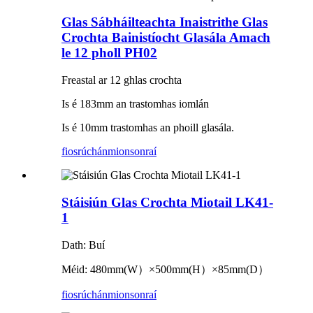
Glas Sábháilteachta Inaistrithe Glas
Crochta Bainistíocht Glasála Amach
le 12 pholl PH02
Freastal ar 12 ghlas crochta
Is é 183mm an trastomhas iomlán
Is é 10mm trastomhas an phoill glasála.
fiosrúchán
mionsonraí
Stáisiún Glas Crochta Miotail LK41-
1
Dath: Buí
Méid: 480mm
(
W
）×
500mm
(
H
）×
85mm
(
D
）
fiosrúchán
mionsonraí