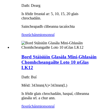
Dath: Dearg
Is féidir freastal ar: 5, 10, 15, 20 glais
chrochadáin.
Saincheapadh clibeanna tacaíochta
fiosrúchán
mionsonraí
Bord Stáisiúin Glasála Mini-Ghlasáin
Chomhcheangailte Loto 10 nGlas
LK12
Dath: Buí
Méid: 343mm(A)×343mm(L)
Is féidir glais chrochadáin, haspaí, clibeanna
glasála srl. a chur ann.
fiosrúchán
mionsonraí