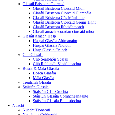
Glasáil Bristeora Ciorcaid
Glasáil Bristeora Ciorcaid Mion
Glasáil Bristeora Ciorcaid Clampála
Glasáil Bristeora Cás Múnlaithe
Glasáil Bristeora Ciorcaid Greim Tight
Glasáil Bristeora Ilfheidhmeach
Glasáil amach scoradán ciorcaid mhór
Glasáil Amach Hasp
Haspaí Glasála Alúmanaim
Haspaí Glasála Níolóin
Hasp Glasála Cruach
Clib Glasála
Clib Sealbhóir Scafall
Clib Rabhaidh Sábháilteachta
Bosca & Mála Glasála
Bosca Glasála
Mála Glasála
Trealamh Glasála
Stáisiún Glasála
Stáisiún Glas Crochta
Stáisiún Glasála Comhcheangailte
Stáisiún Glasála Bainistíochta
Nuacht
Nuacht Tionscail
Nuacht na Cuideachta