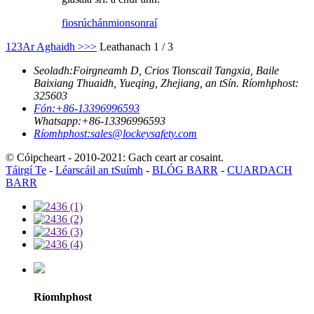
fiosrúchán
mionsonraí
1
2
3
Ar Aghaidh >
>>
Leathanach 1 / 3
Seoladh:
Foirgneamh D, Crios Tionscail Tangxia, Baile
Baixiang Thuaidh, Yueqing, Zhejiang, an tSín. Ríomhphost:
325603
Fón:
+86-13396996593
Whatsapp:
+86-13396996593
Ríomhphost:
sales@lockeysafety.com
© Cóipcheart - 2010-2021: Gach ceart ar cosaint.
Táirgí Te
-
Léarscáil an tSuímh
-
BLÓG BARR
-
CUARDACH
BARR
Ríomhphost