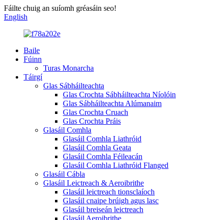
Fáilte chuig an suíomh gréasáin seo!
English
Baile
Fúinn
Turas Monarcha
Táirgí
Glas Sábháilteachta
Glas Crochta Sábháilteachta Níolóin
Glas Sábháilteachta Alúmanaim
Glas Crochta Cruach
Glas Crochta Práis
Glasáil Comhla
Glasáil Comhla Liathróid
Glasáil Comhla Geata
Glasáil Comhla Féileacán
Glasáil Comhla Liathróid Flanged
Glasáil Cábla
Glasáil Leictreach & Aeroibrithe
Glasáil leictreach tionsclaíoch
Glasáil cnaipe brúigh agus lasc
Glasáil breiseán leictreach
Glasáil Aeroibrithe