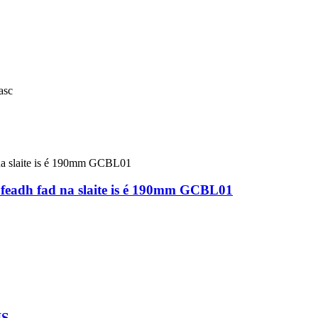
asc
r feadh fad na slaite is é 190mm GCBL01
IS