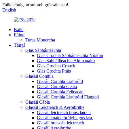
Fáilte chuig an suíomh gréasáin seo!
English
Baile
Fúinn
Turas Monarcha
Táirgí
Glas Sábháilteachta
Glas Crochta Sábháilteachta Níolóin
Glas Sábháilteachta Alúmanaim
Glas Crochta Cruach
Glas Crochta Práis
Glasáil Comhla
Glasáil Comhla Liathróid
Glasáil Comhla Geata
Glasáil Comhla Féileacán
Glasáil Comhla Liathróid Flanged
Glasáil Cábla
Glasáil Leictreach & Aeroibrithe
Glasáil leictreach tionsclaíoch
Glasáil cnaipe brúigh agus lasc
Glasáil breiseán leictreach
Glasáil Aeroibrithe