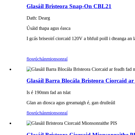
Glasáil Bristeora Snap-On CBL21
Dath: Dearg
Úsáid thapa agus éasca
I gcás briseoirí ciorcaid 120V a bhfuil poill i dteanga an l
fiosrúchán
mionsonraí
Glasáil Barra Blocála Bristeora Ciorcaid a
Is é 190mm fad an tslat
Glan an diosca agus greamaigh é, gan druileáil
fiosrúchán
mionsonraí
Glasáil Bristeora Ciorcaid Mionsonraithe P