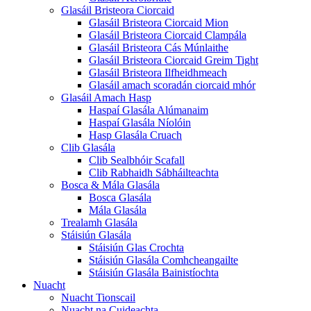
Glasáil Bristeora Ciorcaid
Glasáil Bristeora Ciorcaid Mion
Glasáil Bristeora Ciorcaid Clampála
Glasáil Bristeora Cás Múnlaithe
Glasáil Bristeora Ciorcaid Greim Tight
Glasáil Bristeora Ilfheidhmeach
Glasáil amach scoradán ciorcaid mhór
Glasáil Amach Hasp
Haspaí Glasála Alúmanaim
Haspaí Glasála Níolóin
Hasp Glasála Cruach
Clib Glasála
Clib Sealbhóir Scafall
Clib Rabhaidh Sábháilteachta
Bosca & Mála Glasála
Bosca Glasála
Mála Glasála
Trealamh Glasála
Stáisiún Glasála
Stáisiún Glas Crochta
Stáisiún Glasála Comhcheangailte
Stáisiún Glasála Bainistíochta
Nuacht
Nuacht Tionscail
Nuacht na Cuideachta