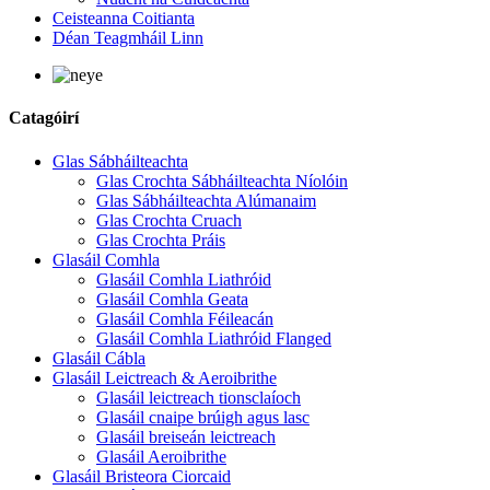
Ceisteanna Coitianta
Déan Teagmháil Linn
Catagóirí
Glas Sábháilteachta
Glas Crochta Sábháilteachta Níolóin
Glas Sábháilteachta Alúmanaim
Glas Crochta Cruach
Glas Crochta Práis
Glasáil Comhla
Glasáil Comhla Liathróid
Glasáil Comhla Geata
Glasáil Comhla Féileacán
Glasáil Comhla Liathróid Flanged
Glasáil Cábla
Glasáil Leictreach & Aeroibrithe
Glasáil leictreach tionsclaíoch
Glasáil cnaipe brúigh agus lasc
Glasáil breiseán leictreach
Glasáil Aeroibrithe
Glasáil Bristeora Ciorcaid