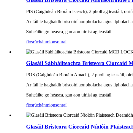
PIS (Caighdeán Bioráin Isteach), 2 pholl ag teastáil, oi
Ar fáil le haghaidh briseoirí aonpholacha agus ilpholacha
Suiteáilte go héasca, gan aon uirlisí ag teastáil
fiosrúchán
mionsonraí
Glasáil Sábháilteachta Bristeora Ciorc
POS (Caighdeán Bioráin Amach), 2 pholl ag teastáil, oi
Ar fáil le haghaidh briseoirí aonpholacha agus ilpholacha
Suiteáilte go héasca, gan aon uirlisí ag teastáil
fiosrúchán
mionsonraí
Glasáil Bristeora Ciorcaid Níolóin Plaist