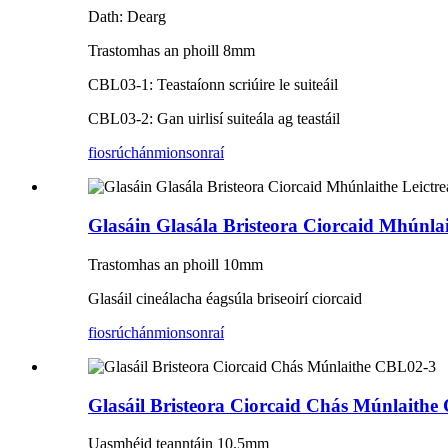
Dath: Dearg
Trastomhas an phoill 8mm
CBL03-1: Teastaíonn scriúire le suiteáil
CBL03-2: Gan uirlisí suiteála ag teastáil
fiosrúchán
mionsonraí
Glasáin Glasála Bristeora Ciorcaid Mhúnl
Trastomhas an phoill 10mm
Glasáil cineálacha éagsúla briseoirí ciorcaid
fiosrúchán
mionsonraí
Glasáil Bristeora Ciorcaid Chás Múnlaith
Uasmhéid teanntáin 10.5mm