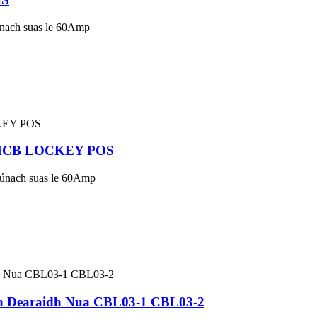
riúnach suas le 60Amp
aid MCB LOCKEY POS
riúnach suas le 60Amp
each Dearaidh Nua CBL03-1 CBL03-2