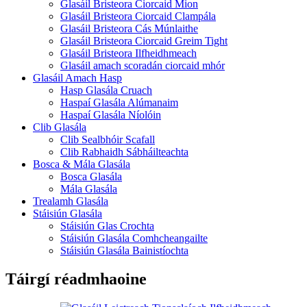
Glasáil Bristeora Ciorcaid Mion
Glasáil Bristeora Ciorcaid Clampála
Glasáil Bristeora Cás Múnlaithe
Glasáil Bristeora Ciorcaid Greim Tight
Glasáil Bristeora Ilfheidhmeach
Glasáil amach scoradán ciorcaid mhór
Glasáil Amach Hasp
Hasp Glasála Cruach
Haspaí Glasála Alúmanaim
Haspaí Glasála Níolóin
Clib Glasála
Clib Sealbhóir Scafall
Clib Rabhaidh Sábháilteachta
Bosca & Mála Glasála
Bosca Glasála
Mála Glasála
Trealamh Glasála
Stáisiún Glasála
Stáisiún Glas Crochta
Stáisiún Glasála Comhcheangailte
Stáisiún Glasála Bainistíochta
Táirgí réadmhaoine