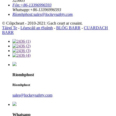
325603
Fón:
+86-13396996593
Whatsapp:
+86-13396996593
Ríomhphost:
sales@lockeysafety.com
© Cóipcheart - 2010-2021: Gach ceart ar cosaint.
Táirgí Te
-
Léarscáil an tSuímh
-
BLÓG BARR
-
CUARDACH
BARR
Ríomhphost
Ríomhphost
sales@lockeysafety.com
Whatsapp