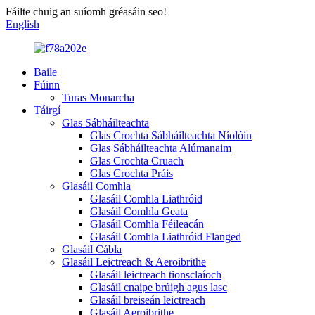
Fáilte chuig an suíomh gréasáin seo!
English
Baile
Fúinn
Turas Monarcha
Táirgí
Glas Sábháilteachta
Glas Crochta Sábháilteachta Níolóin
Glas Sábháilteachta Alúmanaim
Glas Crochta Cruach
Glas Crochta Práis
Glasáil Comhla
Glasáil Comhla Liathróid
Glasáil Comhla Geata
Glasáil Comhla Féileacán
Glasáil Comhla Liathróid Flanged
Glasáil Cábla
Glasáil Leictreach & Aeroibrithe
Glasáil leictreach tionsclaíoch
Glasáil cnaipe brúigh agus lasc
Glasáil breiseán leictreach
Glasáil Aeroibrithe