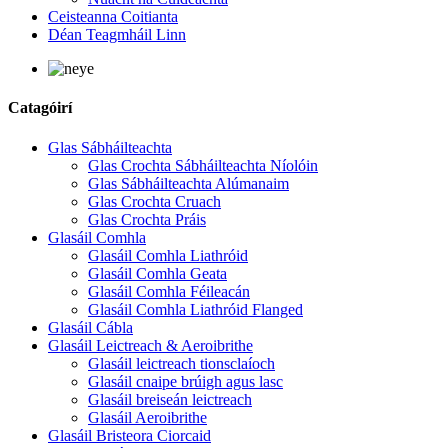
Ceisteanna Coitianta
Déan Teagmháil Linn
Catagóirí
Glas Sábháilteachta
Glas Crochta Sábháilteachta Níolóin
Glas Sábháilteachta Alúmanaim
Glas Crochta Cruach
Glas Crochta Práis
Glasáil Comhla
Glasáil Comhla Liathróid
Glasáil Comhla Geata
Glasáil Comhla Féileacán
Glasáil Comhla Liathróid Flanged
Glasáil Cábla
Glasáil Leictreach & Aeroibrithe
Glasáil leictreach tionsclaíoch
Glasáil cnaipe brúigh agus lasc
Glasáil breiseán leictreach
Glasáil Aeroibrithe
Glasáil Bristeora Ciorcaid