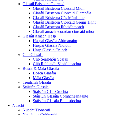
Glasáil Bristeora Ciorcaid
Glasáil Bristeora Ciorcaid Mion
Glasáil Bristeora Ciorcaid Clampála
Glasáil Bristeora Cás Múnlaithe
Glasáil Bristeora Ciorcaid Greim Tight
Glasáil Bristeora Ilfheidhmeach
Glasáil amach scoradán ciorcaid mhór
Glasáil Amach Hasp
Haspaí Glasála Alúmanaim
Haspaí Glasála Níolóin
Hasp Glasála Cruach
Clib Glasála
Clib Sealbhóir Scafall
Clib Rabhaidh Sábháilteachta
Bosca & Mála Glasála
Bosca Glasála
Mála Glasála
Trealamh Glasála
Stáisiún Glasála
Stáisiún Glas Crochta
Stáisiún Glasála Comhcheangailte
Stáisiún Glasála Bainistíochta
Nuacht
Nuacht Tionscail
Nuacht na Cuideachta