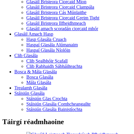
Glasáil Bristeora Ciorcaid Mion
Glasáil Bristeora Ciorcaid Clampála
Glasáil Bristeora Cás Múnlaithe
Glasáil Bristeora Ciorcaid Greim Tight
Glasáil Bristeora Ilfheidhmeach
Glasáil amach scoradán ciorcaid mhór
Glasáil Amach Hasp
Hasp Glasála Cruach
Haspaí Glasála Alúmanaim
Haspaí Glasála Níolóin
Clib Glasála
Clib Sealbhóir Scafall
Clib Rabhaidh Sábháilteachta
Bosca & Mála Glasála
Bosca Glasála
Mála Glasála
Trealamh Glasála
Stáisiún Glasála
Stáisiún Glas Crochta
Stáisiún Glasála Comhcheangailte
Stáisiún Glasála Bainistíochta
Táirgí réadmhaoine