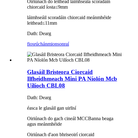
Oiriúnach do leithead láimhseála scoradáin
chiorcaid íosta≤9mm
láimhseáil scoradáin chiorcaid meánmhéide
leithead≤11mm
Dath: Dearg
fiosrúchán
mionsonraí
Glasáil Bristeora Ciorcaid
Ilfheidhmeach Mini PA Níolón Mcb
Uilíoch CBL08
Dath: Dearg
éasca le glasáil gan uirlisí
Oiriúnach do gach cineál MCCBanna beaga
agus meánmhéide
Oiriúnach d'aon bhriseoirí ciorcaid