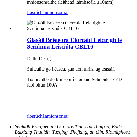
mhionsonraithe (leithead láimhseála ≤10mm)
fiosrúchán
mionsonraí
Glasáil Bristeora Ciorcaid Leictrigh le
Scriúnna Leisciúla CBL16
Dath: Dearg
Suiteáilte go héasca, gan aon uirlisí ag teastáil
Tiomnaithe do bhriseoirí ciorcaid Schneider EZD
faoi bhun 100A.
fiosrúchán
mionsonraí
Seoladh:
Foirgneamh D, Crios Tionscail Tangxia, Baile
Baixiang Thuaidh, Yueqing, Zhejiang, an tSín. Ríomhphost: