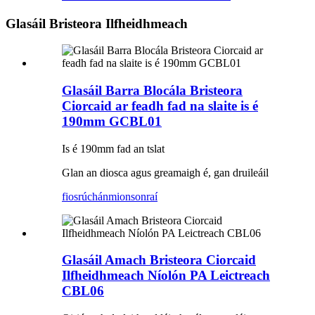
Glasáil Bristeora Ilfheidhmeach
Glasáil Barra Blocála Bristeora
Ciorcaid ar feadh fad na slaite is é
190mm GCBL01
Is é 190mm fad an tslat
Glan an diosca agus greamaigh é, gan druileáil
fiosrúchán
mionsonraí
Glasáil Amach Bristeora Ciorcaid
Ilfheidhmeach Níolón PA Leictreach
CBL06