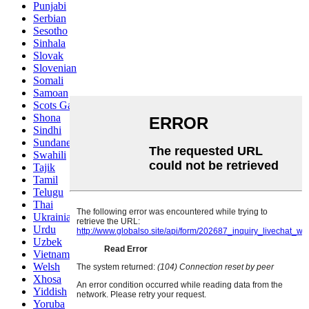
Punjabi
Serbian
Sesotho
Sinhala
Slovak
Slovenian
Somali
Samoan
Scots Gaelic
Shona
Sindhi
Sundanese
Swahili
Tajik
Tamil
Telugu
Thai
Ukrainian
Urdu
Uzbek
Vietnamese
Welsh
Xhosa
Yiddish
Yoruba