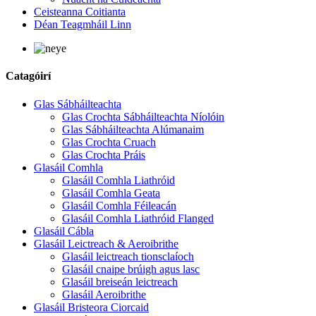
Ceisteanna Coitianta
Déan Teagmháil Linn
Catagóirí
Glas Sábháilteachta
Glas Crochta Sábháilteachta Níolóin
Glas Sábháilteachta Alúmanaim
Glas Crochta Cruach
Glas Crochta Práis
Glasáil Comhla
Glasáil Comhla Liathróid
Glasáil Comhla Geata
Glasáil Comhla Féileacán
Glasáil Comhla Liathróid Flanged
Glasáil Cábla
Glasáil Leictreach & Aeroibrithe
Glasáil leictreach tionsclaíoch
Glasáil cnaipe brúigh agus lasc
Glasáil breiseán leictreach
Glasáil Aeroibrithe
Glasáil Bristeora Ciorcaid