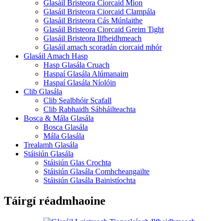
Glasáil Bristeora Ciorcaid Mion
Glasáil Bristeora Ciorcaid Clampála
Glasáil Bristeora Cás Múnlaithe
Glasáil Bristeora Ciorcaid Greim Tight
Glasáil Bristeora Ilfheidhmeach
Glasáil amach scoradán ciorcaid mhór
Glasáil Amach Hasp
Hasp Glasála Cruach
Haspaí Glasála Alúmanaim
Haspaí Glasála Níolóin
Clib Glasála
Clib Sealbhóir Scafall
Clib Rabhaidh Sábháilteachta
Bosca & Mála Glasála
Bosca Glasála
Mála Glasála
Trealamh Glasála
Stáisiún Glasála
Stáisiún Glas Crochta
Stáisiún Glasála Comhcheangailte
Stáisiún Glasála Bainistíochta
Táirgí réadmhaoine