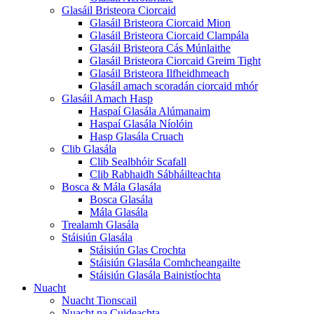
Glasáil Bristeora Ciorcaid
Glasáil Bristeora Ciorcaid Mion
Glasáil Bristeora Ciorcaid Clampála
Glasáil Bristeora Cás Múnlaithe
Glasáil Bristeora Ciorcaid Greim Tight
Glasáil Bristeora Ilfheidhmeach
Glasáil amach scoradán ciorcaid mhór
Glasáil Amach Hasp
Haspaí Glasála Alúmanaim
Haspaí Glasála Níolóin
Hasp Glasála Cruach
Clib Glasála
Clib Sealbhóir Scafall
Clib Rabhaidh Sábháilteachta
Bosca & Mála Glasála
Bosca Glasála
Mála Glasála
Trealamh Glasála
Stáisiún Glasála
Stáisiún Glas Crochta
Stáisiún Glasála Comhcheangailte
Stáisiún Glasála Bainistíochta
Nuacht
Nuacht Tionscail
Nuacht na Cuideachta