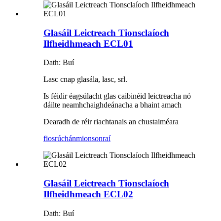
Glasáil Leictreach Tionsclaíoch
Ilfheidhmeach ECL01
Dath: Buí
Lasc cnap glasála, lasc, srl.
Is féidir éagsúlacht glas caibinéid leictreacha nó
dáilte neamhchaighdeánacha a bhaint amach
Dearadh de réir riachtanais an chustaiméara
fiosrúchán
mionsonraí
Glasáil Leictreach Tionsclaíoch
Ilfheidhmeach ECL02
Dath: Buí