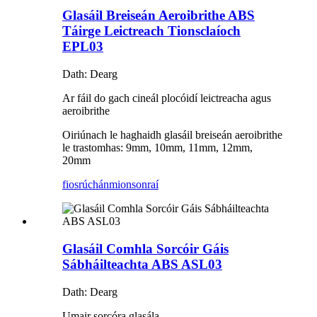
Glasáil Breiseán Aeroibrithe ABS
Táirge Leictreach Tionsclaíoch
EPL03
Dath: Dearg
Ar fáil do gach cineál plocóidí leictreacha agus
aeroibrithe
Oiriúnach le haghaidh glasáil breiseán aeroibrithe
le trastomhas: 9mm, 10mm, 11mm, 12mm,
20mm
fiosrúchán
mionsonraí
Glasáil Comhla Sorcóir Gáis
Sábháilteachta ABS ASL03
Dath: Dearg
Umair sorcóra glasála