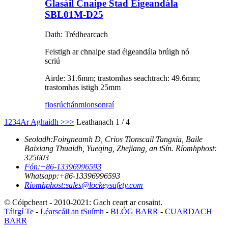
Glasáil Cnaipe Stad Éigeandála
SBL01M-D25
Dath: Trédhearcach
Feistigh ar chnaipe stad éigeandála brúigh nó
scriú
Airde: 31.6mm; trastomhas seachtrach: 49.6mm;
trastomhas istigh 25mm
fiosrúchán
mionsonraí
1
2
3
4
Ar Aghaidh >
>>
Leathanach 1 / 4
Seoladh:
Foirgneamh D, Crios Tionscail Tangxia, Baile
Baixiang Thuaidh, Yueqing, Zhejiang, an tSín. Ríomhphost:
325603
Fón:
+86-13396996593
Whatsapp:
+86-13396996593
Ríomhphost:
sales@lockeysafety.com
© Cóipcheart - 2010-2021: Gach ceart ar cosaint.
Táirgí Te
-
Léarscáil an tSuímh
-
BLÓG BARR
-
CUARDACH
BARR