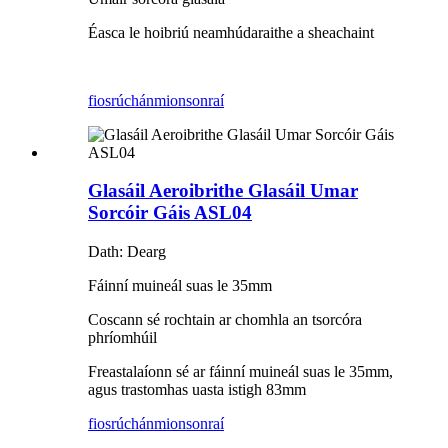
Éasca le hoibriú neamhúdaraithe a sheachaint
fiosrúchán
mionsonraí
Glasáil Aeroibrithe Glasáil Umar
Sorcóir Gáis ASL04
Dath: Dearg
Fáinní muineál suas le 35mm
Coscann sé rochtain ar chomhla an tsorcóra
phríomhúil
Freastalaíonn sé ar fáinní muineál suas le 35mm,
agus trastomhas uasta istigh 83mm
fiosrúchán
mionsonraí