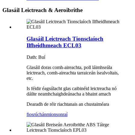
Glasáil Leictreach & Aeroibrithe
Glasáil Leictreach Tionsclaíoch
Ilfheidhmeach ECL03
Dath: Buí
Glasáil doras comh-aireachta, poll láimhseála
leictreach, comh-aireachta tarraiceán ísealvoltais,
etc.
Is féidir éagsúlacht glas caibinéid leictreacha nó
dáilte neamhchaighdeánacha a bhaint amach
Dearadh de réir riachtanais an chustaiméara
fiosrúchán
mionsonraí