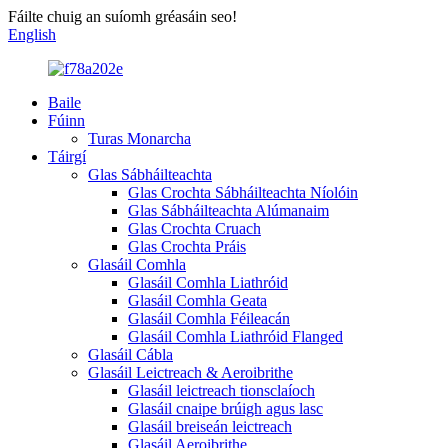
Fáilte chuig an suíomh gréasáin seo!
English
Baile
Fúinn
Turas Monarcha
Táirgí
Glas Sábháilteachta
Glas Crochta Sábháilteachta Níolóin
Glas Sábháilteachta Alúmanaim
Glas Crochta Cruach
Glas Crochta Práis
Glasáil Comhla
Glasáil Comhla Liathróid
Glasáil Comhla Geata
Glasáil Comhla Féileacán
Glasáil Comhla Liathróid Flanged
Glasáil Cábla
Glasáil Leictreach & Aeroibrithe
Glasáil leictreach tionsclaíoch
Glasáil cnaipe brúigh agus lasc
Glasáil breiseán leictreach
Glasáil Aeroibrithe