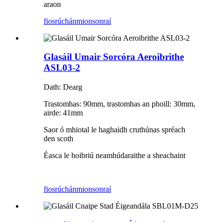
araon
fiosrúchán
mionsonraí
Glasáil Umair Sorcóra Aeroibrithe
ASL03-2
Dath: Dearg
Trastomhas: 90mm, trastomhas an phoill: 30mm,
airde: 41mm
Saor ó mhiotal le haghaidh cruthúnas spréach
den scoth
Éasca le hoibriú neamhúdaraithe a sheachaint
fiosrúchán
mionsonraí