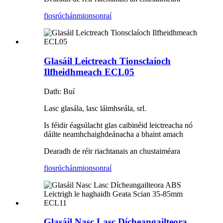
fiosrúchán
mionsonraí
Glasáil Leictreach Tionsclaíoch
Ilfheidhmeach ECL05
Dath: Buí
Lasc glasála, lasc láimhseála, srl.
Is féidir éagsúlacht glas caibinéid leictreacha nó
dáilte neamhchaighdeánacha a bhaint amach
Dearadh de réir riachtanais an chustaiméara
fiosrúchán
mionsonraí
Glasáil Nasc Lasc Dícheangailteora