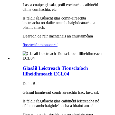
Lasca cnaipe glasála, poill eochracha caibinéid
dáilte cumhachta, etc.
Is féidir éagsúlacht glas comh-aireachta
leictreacha nó dáilte neamhchaighdeánacha a
bhaint amach.
Dearadh de réir riachtanais an chustaiméara
fiosrúchán
mionsonraí
Glasáil Leictreach Tionsclaíoch
Ilfheidhmeach ECL04
Dath: Buí
Glasáil láimhseáil comh-aireachta lasc, lasc, srl.
Is féidir éagsúlacht glas caibinéid leictreacha nó
dáilte neamhchaighdeánacha a bhaint amach
Dearadh de réir riachtanais an chustaiméara