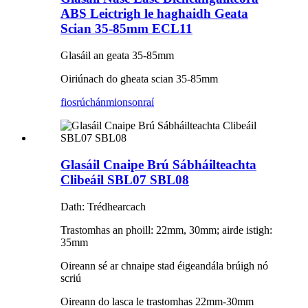
ABS Leictrigh le haghaidh Geata
Scian 35-85mm ECL11
Glasáil an geata 35-85mm
Oiriúnach do gheata scian 35-85mm
fiosrúchán
mionsonraí
Glasáil Cnaipe Brú Sábháilteachta
Clibeáil SBL07 SBL08
Dath: Trédhearcach
Trastomhas an phoill: 22mm, 30mm; airde istigh:
35mm
Oireann sé ar chnaipe stad éigeandála brúigh nó
scriú
Oireann do lasca le trastomhas 22mm-30mm