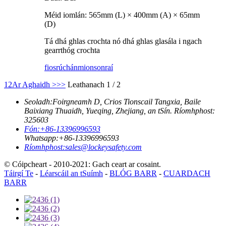
Méid iomlán: 565mm (L) × 400mm (A) × 65mm
(D)
Tá dhá ghlas crochta nó dhá ghlas glasála i ngach
gearrthóg crochta
fiosrúchán
mionsonraí
1
2
Ar Aghaidh >
>>
Leathanach 1 / 2
Seoladh:
Foirgneamh D, Crios Tionscail Tangxia, Baile
Baixiang Thuaidh, Yueqing, Zhejiang, an tSín. Ríomhphost:
325603
Fón:
+86-13396996593
Whatsapp:
+86-13396996593
Ríomhphost:
sales@lockeysafety.com
© Cóipcheart - 2010-2021: Gach ceart ar cosaint.
Táirgí Te
-
Léarscáil an tSuímh
-
BLÓG BARR
-
CUARDACH
BARR