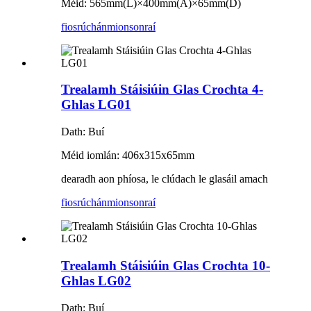
Méid: 565mm(L)×400mm(A)×65mm(D)
fiosrúchán
mionsonraí
Trealamh Stáisiúin Glas Crochta 4-
Ghlas LG01
Dath: Buí
Méid iomlán: 406x315x65mm
dearadh aon phíosa, le clúdach le glasáil amach
fiosrúchán
mionsonraí
Trealamh Stáisiúin Glas Crochta 10-
Ghlas LG02
Dath: Buí