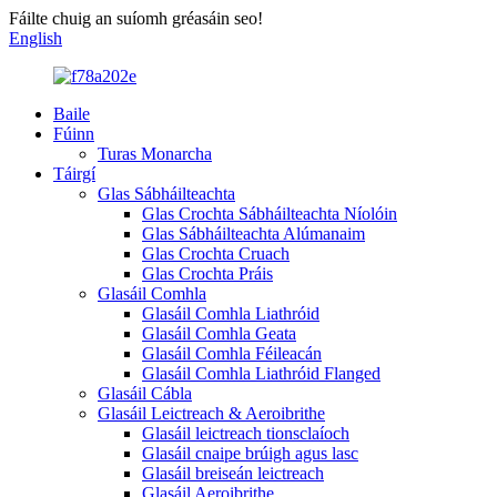
Fáilte chuig an suíomh gréasáin seo!
English
Baile
Fúinn
Turas Monarcha
Táirgí
Glas Sábháilteachta
Glas Crochta Sábháilteachta Níolóin
Glas Sábháilteachta Alúmanaim
Glas Crochta Cruach
Glas Crochta Práis
Glasáil Comhla
Glasáil Comhla Liathróid
Glasáil Comhla Geata
Glasáil Comhla Féileacán
Glasáil Comhla Liathróid Flanged
Glasáil Cábla
Glasáil Leictreach & Aeroibrithe
Glasáil leictreach tionsclaíoch
Glasáil cnaipe brúigh agus lasc
Glasáil breiseán leictreach
Glasáil Aeroibrithe