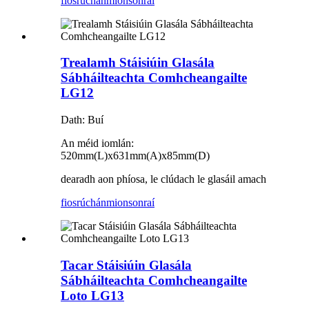
fiosrúchán
mionsonraí
Trealamh Stáisiúin Glasála
Sábháilteachta Comhcheangailte
LG12
Dath: Buí
An méid iomlán:
520mm(L)x631mm(A)x85mm(D)
dearadh aon phíosa, le clúdach le glasáil amach
fiosrúchán
mionsonraí
Tacar Stáisiúin Glasála
Sábháilteachta Comhcheangailte
Loto LG13