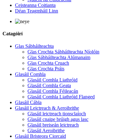
Ceisteanna Coitianta
Déan Teagmháil Linn
Catagóirí
Glas Sábháilteachta
Glas Crochta Sábháilteachta Níolóin
Glas Sábháilteachta Alúmanaim
Glas Crochta Cruach
Glas Crochta Práis
Glasáil Comhla
Glasáil Comhla Liathróid
Glasáil Comhla Geata
Glasáil Comhla Féileacán
Glasáil Comhla Liathróid Flanged
Glasáil Cábla
Glasáil Leictreach & Aeroibrithe
Glasáil leictreach tionsclaíoch
Glasáil cnaipe brúigh agus lasc
Glasáil breiseán leictreach
Glasáil Aeroibrithe
Glasáil Bristeora Ciorcaid