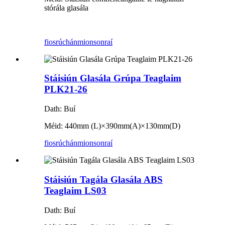
stórála glasála
fiosrúchán
mionsonraí
Stáisiún Glasála Grúpa Teaglaim
PLK21-26
Dath: Buí
Méid: 440mm (L)
×
390mm(A)
×
130mm(D)
fiosrúchán
mionsonraí
Stáisiún Tagála Glasála ABS
Teaglaim LS03
Dath: Buí