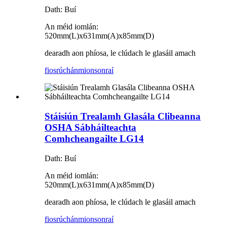
Dath: Buí
An méid iomlán:
520mm(L)x631mm(A)x85mm(D)
dearadh aon phíosa, le clúdach le glasáil amach
fiosrúchán
mionsonraí
Stáisiún Trealamh Glasála Clibeanna
OSHA Sábháilteachta
Comhcheangailte LG14
Dath: Buí
An méid iomlán:
520mm(L)x631mm(A)x85mm(D)
dearadh aon phíosa, le clúdach le glasáil amach
fiosrúchán
mionsonraí