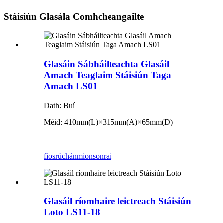
Stáisiún Glasála Comhcheangailte
Glasáin Sábháilteachta Glasáil
Amach Teaglaim Stáisiún Taga
Amach LS01
Dath: Buí
Méid: 410mm(L)×315mm(A)×65mm(D)
fiosrúchán
mionsonraí
Glasáil ríomhaire leictreach Stáisiún
Loto LS11-18