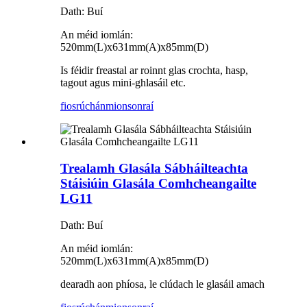
Dath: Buí
An méid iomlán:
520mm(L)x631mm(A)x85mm(D)
Is féidir freastal ar roinnt glas crochta, hasp,
tagout agus mini-ghlasáil etc.
fiosrúchán
mionsonraí
Trealamh Glasála Sábháilteachta
Stáisiúin Glasála Comhcheangailte
LG11
Dath: Buí
An méid iomlán:
520mm(L)x631mm(A)x85mm(D)
dearadh aon phíosa, le clúdach le glasáil amach