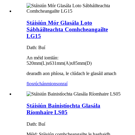
Stáisiún Mór Glasála Loto
Sábháilteachta Comhcheangailte
LG15
Dath: Buí
An méid iomlán:
520mm(L)x631mm(A)x85mm(D)
dearadh aon phíosa, le clúdach le glasáil amach
fiosrúchán
mionsonraí
Stáisiún Bainistíochta Glasála
Ríomhaire LS05
Dath: Buí
Méid: Stáisiún comhcheangailte le haghaidh