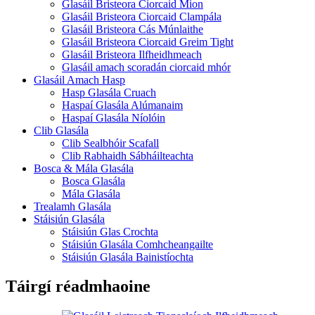
Glasáil Bristeora Ciorcaid Mion
Glasáil Bristeora Ciorcaid Clampála
Glasáil Bristeora Cás Múnlaithe
Glasáil Bristeora Ciorcaid Greim Tight
Glasáil Bristeora Ilfheidhmeach
Glasáil amach scoradán ciorcaid mhór
Glasáil Amach Hasp
Hasp Glasála Cruach
Haspaí Glasála Alúmanaim
Haspaí Glasála Níolóin
Clib Glasála
Clib Sealbhóir Scafall
Clib Rabhaidh Sábháilteachta
Bosca & Mála Glasála
Bosca Glasála
Mála Glasála
Trealamh Glasála
Stáisiún Glasála
Stáisiún Glas Crochta
Stáisiún Glasála Comhcheangailte
Stáisiún Glasála Bainistíochta
Táirgí réadmhaoine