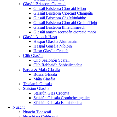
Glasáil Bristeora Ciorcaid
Glasáil Bristeora Ciorcaid Mion
Glasáil Bristeora Ciorcaid Clampála
Glasáil Bristeora Cás Múnlaithe
Glasáil Bristeora Ciorcaid Greim Tight
Glasáil Bristeora Ilfheidhmeach
Glasáil amach scoradán ciorcaid mhór
Glasáil Amach Hasp
Haspaí Glasála Alúmanaim
Haspaí Glasála Níolóin
Hasp Glasála Cruach
Clib Glasála
Clib Sealbhóir Scafall
Clib Rabhaidh Sábháilteachta
Bosca & Mála Glasála
Bosca Glasála
Mála Glasála
Trealamh Glasála
Stáisiún Glasála
Stáisiún Glas Crochta
Stáisiún Glasála Comhcheangailte
Stáisiún Glasála Bainistíochta
Nuacht
Nuacht Tionscail
Nuacht na Cuideachta