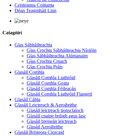
Ceisteanna Coitianta
Déan Teagmháil Linn
Catagóirí
Glas Sábháilteachta
Glas Crochta Sábháilteachta Níolóin
Glas Sábháilteachta Alúmanaim
Glas Crochta Cruach
Glas Crochta Práis
Glasáil Comhla
Glasáil Comhla Liathróid
Glasáil Comhla Geata
Glasáil Comhla Féileacán
Glasáil Comhla Liathróid Flanged
Glasáil Cábla
Glasáil Leictreach & Aeroibrithe
Glasáil leictreach tionsclaíoch
Glasáil cnaipe brúigh agus lasc
Glasáil breiseán leictreach
Glasáil Aeroibrithe
Glasáil Bristeora Ciorcaid