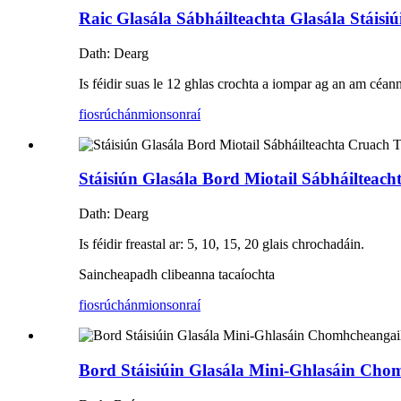
Raic Glasála Sábháilteachta Glasála Stáis
Dath: Dearg
Is féidir suas le 12 ghlas crochta a iompar ag an am céan
fiosrúchán
mionsonraí
Stáisiún Glasála Bord Miotail Sábháilteac
Dath: Dearg
Is féidir freastal ar: 5, 10, 15, 20 glais chrochadáin.
Saincheapadh clibeanna tacaíochta
fiosrúchán
mionsonraí
Bord Stáisiúin Glasála Mini-Ghlasáin Cho