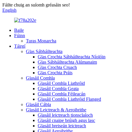
Fáilte chuig an suíomh gréasáin seo!
English
Baile
Fúinn
Turas Monarcha
Táirgí
Glas Sábháilteachta
Glas Crochta Sábháilteachta Níolóin
Glas Sábháilteachta Alúmanaim
Glas Crochta Cruach
Glas Crochta Práis
Glasáil Comhla
Glasáil Comhla Liathróid
Glasáil Comhla Geata
Glasáil Comhla Féileacán
Glasáil Comhla Liathróid Flanged
Glasáil Cábla
Glasáil Leictreach & Aeroibrithe
Glasáil leictreach tionsclaíoch
Glasáil cnaipe brúigh agus lasc
Glasáil breiseán leictreach
Glasáil Aeroibrithe