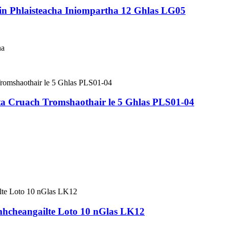
iúin Phlaisteacha Iniompartha 12 Ghlas LG05
na
hta Cruach Tromshaothair le 5 Ghlas PLS01-04
mhcheangailte Loto 10 nGlas LK12