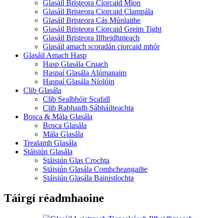
Glasáil Bristeora Ciorcaid Mion
Glasáil Bristeora Ciorcaid Clampála
Glasáil Bristeora Cás Múnlaithe
Glasáil Bristeora Ciorcaid Greim Tight
Glasáil Bristeora Ilfheidhmeach
Glasáil amach scoradán ciorcaid mhór
Glasáil Amach Hasp
Hasp Glasála Cruach
Haspaí Glasála Alúmanaim
Haspaí Glasála Níolóin
Clib Glasála
Clib Sealbhóir Scafall
Clib Rabhaidh Sábháilteachta
Bosca & Mála Glasála
Bosca Glasála
Mála Glasála
Trealamh Glasála
Stáisiún Glasála
Stáisiún Glas Crochta
Stáisiún Glasála Comhcheangailte
Stáisiún Glasála Bainistíochta
Táirgí réadmhaoine