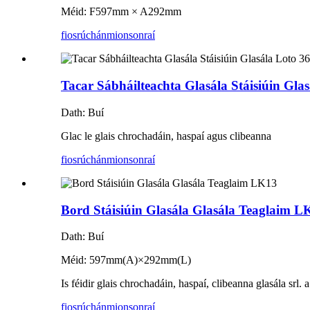
Méid: F597mm × A292mm
fiosrúchán
mionsonraí
Tacar Sábháilteachta Glasála Stáisiúin Gl
Dath: Buí
Glac le glais chrochadáin, haspaí agus clibeanna
fiosrúchán
mionsonraí
Bord Stáisiúin Glasála Glasála Teaglaim L
Dath: Buí
Méid: 597mm(A)×292mm(L)
Is féidir glais chrochadáin, haspaí, clibeanna glasála srl. 
fiosrúchán
mionsonraí