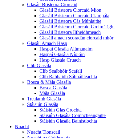
Glasáil Bristeora Ciorcaid
Glasáil Bristeora Ciorcaid Mion
Glasáil Bristeora Ciorcaid Clampála
Glasáil Bristeora Cás Múnlaithe
Glasáil Bristeora Ciorcaid Greim Tight
Glasáil Bristeora Ilfheidhmeach
Glasáil amach scoradán ciorcaid mhór
Glasáil Amach Hasp
Haspaí Glasála Alúmanaim
Haspaí Glasála Níolóin
Hasp Glasála Cruach
Clib Glasála
Clib Sealbhóir Scafall
Clib Rabhaidh Sábháilteachta
Bosca & Mála Glasála
Bosca Glasála
Mála Glasála
Trealamh Glasála
Stáisiún Glasála
Stáisiún Glas Crochta
Stáisiún Glasála Comhcheangailte
Stáisiún Glasála Bainistíochta
Nuacht
Nuacht Tionscail
Nuacht na Cuideachta