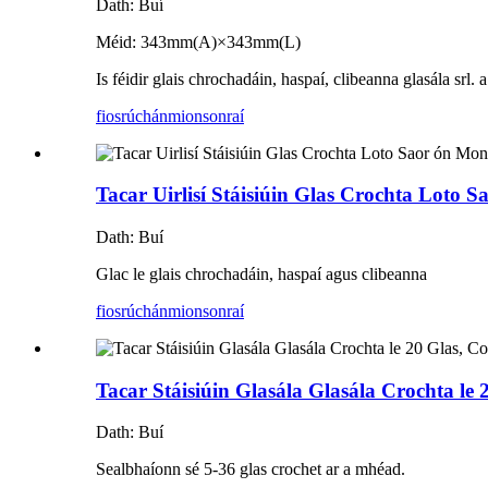
Dath: Buí
Méid: 343mm(A)×343mm(L)
Is féidir glais chrochadáin, haspaí, clibeanna glasála srl. 
fiosrúchán
mionsonraí
Tacar Uirlisí Stáisiúin Glas Crochta Loto
Dath: Buí
Glac le glais chrochadáin, haspaí agus clibeanna
fiosrúchán
mionsonraí
Tacar Stáisiúin Glasála Glasála Crochta l
Dath: Buí
Sealbhaíonn sé 5-36 glas crochet ar a mhéad.