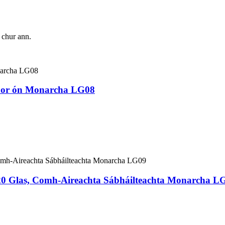
a chur ann.
 Saor ón Monarcha LG08
e 20 Glas, Comh-Aireachta Sábháilteachta Monarcha L