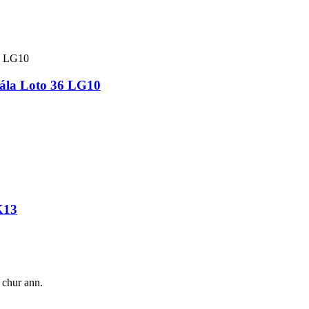
asála Loto 36 LG10
K13
a chur ann.