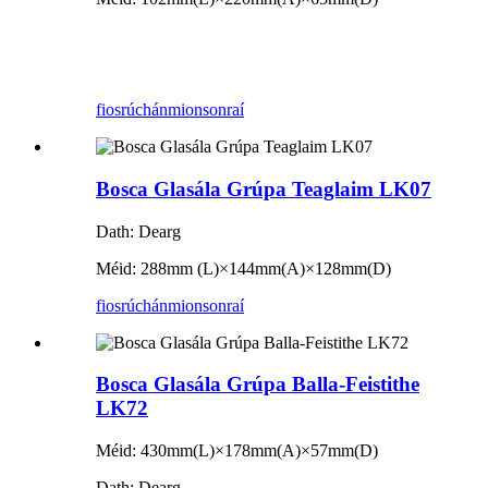
fiosrúchán
mionsonraí
Bosca Glasála Grúpa Teaglaim LK07
Dath: Dearg
Méid: 288mm (L)
×
144mm(A)
×
128mm(D)
fiosrúchán
mionsonraí
Bosca Glasála Grúpa Balla-Feistithe
LK72
Méid: 430mm(L)×178mm(A)×57mm(D)
Dath: Dearg