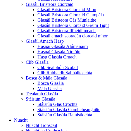
Glasáil Bristeora Ciorcaid
Glasáil Bristeora Ciorcaid Mion
Glasáil Bristeora Ciorcaid Clampála
Glasáil Bristeora Cás Múnlaithe
Glasáil Bristeora Ciorcaid Greim Tight
Glasáil Bristeora Ilfheidhmeach
Glasáil amach scoradán ciorcaid mhór
Glasáil Amach Hasp
Haspaí Glasála Alúmanaim
Haspaí Glasála Níolóin
Hasp Glasála Cruach
Clib Glasála
Clib Sealbhóir Scafall
Clib Rabhaidh Sábháilteachta
Bosca & Mála Glasála
Bosca Glasála
Mála Glasála
Trealamh Glasála
Stáisiún Glasála
Stáisiún Glas Crochta
Stáisiún Glasála Comhcheangailte
Stáisiún Glasála Bainistíochta
Nuacht
Nuacht Tionscail
Nuacht na Cuideachta