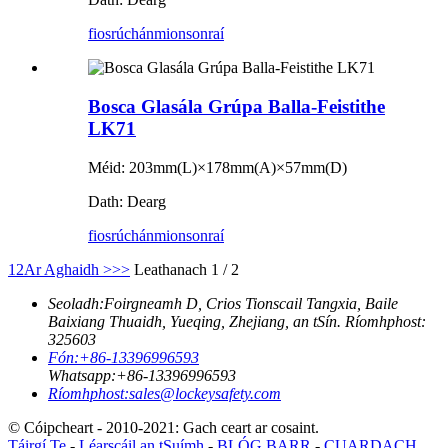
fiosrúchán
mionsonraí
Bosca Glasála Grúpa Balla-Feistithe
LK71
Méid: 203mm(L)×178mm(A)×57mm(D)
Dath: Dearg
fiosrúchán
mionsonraí
1
2
Ar Aghaidh >
>>
Leathanach 1 / 2
Seoladh:
Foirgneamh D, Crios Tionscail Tangxia, Baile
Baixiang Thuaidh, Yueqing, Zhejiang, an tSín. Ríomhphost:
325603
Fón:
+86-13396996593
Whatsapp:
+86-13396996593
Ríomhphost:
sales@lockeysafety.com
© Cóipcheart - 2010-2021: Gach ceart ar cosaint.
Táirgí Te
-
Léarscáil an tSuímh
-
BLÓG BARR
-
CUARDACH