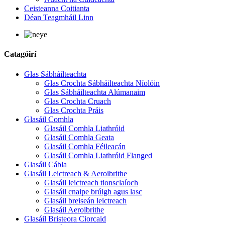
Ceisteanna Coitianta
Déan Teagmháil Linn
Catagóirí
Glas Sábháilteachta
Glas Crochta Sábháilteachta Níolóin
Glas Sábháilteachta Alúmanaim
Glas Crochta Cruach
Glas Crochta Práis
Glasáil Comhla
Glasáil Comhla Liathróid
Glasáil Comhla Geata
Glasáil Comhla Féileacán
Glasáil Comhla Liathróid Flanged
Glasáil Cábla
Glasáil Leictreach & Aeroibrithe
Glasáil leictreach tionsclaíoch
Glasáil cnaipe brúigh agus lasc
Glasáil breiseán leictreach
Glasáil Aeroibrithe
Glasáil Bristeora Ciorcaid