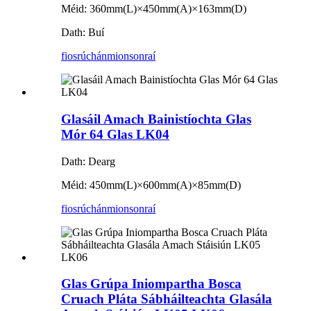
Méid: 360mm(L)×450mm(A)×163mm(D)
Dath: Buí
fiosrúchán
mionsonraí
Glasáil Amach Bainistíochta Glas
Mór 64 Glas LK04
Dath: Dearg
Méid: 450mm(L)×600mm(A)×85mm(D)
fiosrúchán
mionsonraí
Glas Grúpa Iniompartha Bosca
Cruach Pláta Sábháilteachta Glasála