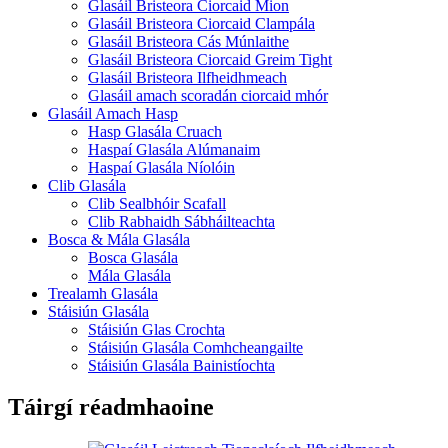
Glasáil Bristeora Ciorcaid Mion
Glasáil Bristeora Ciorcaid Clampála
Glasáil Bristeora Cás Múnlaithe
Glasáil Bristeora Ciorcaid Greim Tight
Glasáil Bristeora Ilfheidhmeach
Glasáil amach scoradán ciorcaid mhór
Glasáil Amach Hasp
Hasp Glasála Cruach
Haspaí Glasála Alúmanaim
Haspaí Glasála Níolóin
Clib Glasála
Clib Sealbhóir Scafall
Clib Rabhaidh Sábháilteachta
Bosca & Mála Glasála
Bosca Glasála
Mála Glasála
Trealamh Glasála
Stáisiún Glasála
Stáisiún Glas Crochta
Stáisiún Glasála Comhcheangailte
Stáisiún Glasála Bainistíochta
Táirgí réadmhaoine