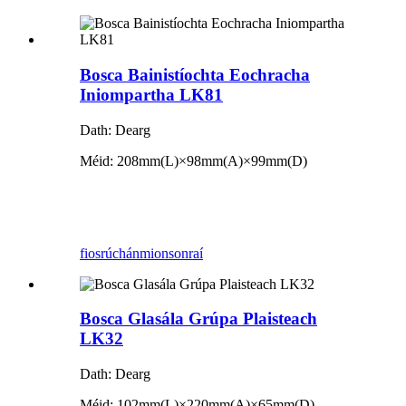
Bosca Bainistíochta Eochracha
Iniompartha LK81
Dath: Dearg
Méid: 208mm(L)×98mm(A)×99mm(D)
fiosrúchán
mionsonraí
Bosca Glasála Grúpa Plaisteach
LK32
Dath: Dearg
Méid: 102mm(L)×220mm(A)×65mm(D)