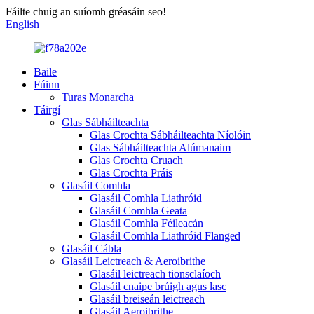
Fáilte chuig an suíomh gréasáin seo!
English
Baile
Fúinn
Turas Monarcha
Táirgí
Glas Sábháilteachta
Glas Crochta Sábháilteachta Níolóin
Glas Sábháilteachta Alúmanaim
Glas Crochta Cruach
Glas Crochta Práis
Glasáil Comhla
Glasáil Comhla Liathróid
Glasáil Comhla Geata
Glasáil Comhla Féileacán
Glasáil Comhla Liathróid Flanged
Glasáil Cábla
Glasáil Leictreach & Aeroibrithe
Glasáil leictreach tionsclaíoch
Glasáil cnaipe brúigh agus lasc
Glasáil breiseán leictreach
Glasáil Aeroibrithe