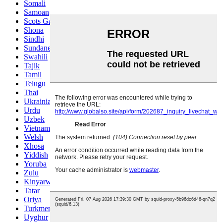
Somali
Samoan
Scots Gaelic
Shona
Sindhi
Sundanese
Swahili
Tajik
Tamil
Telugu
Thai
Ukrainian
Urdu
Uzbek
Vietnamese
Welsh
Xhosa
Yiddish
Yoruba
Zulu
Kinyarwanda
Tatar
Oriya
Turkmen
Uyghur