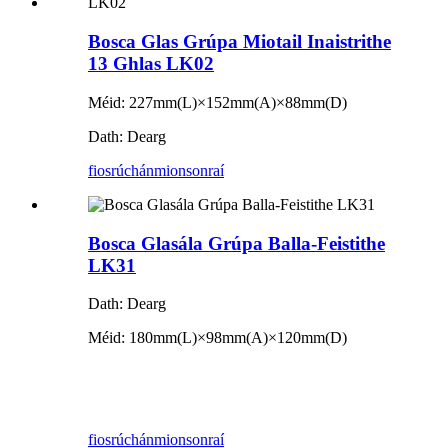
Bosca Glas Grúpa Miotail Inaistrithe
13 Ghlas LK02
Méid: 227mm(L)×152mm(A)×88mm(D)
Dath: Dearg
fiosrúchán
mionsonraí
Bosca Glasála Grúpa Balla-Feistithe
LK31
Dath: Dearg
Méid: 180mm(L)×98mm(A)×120mm(D)
fiosrúchán
mionsonraí