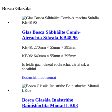
Bosca Glasála
Glas Bosca Sábháilte Comh-
Aireachta Stórála KB48 96
KB48: 270mm × 55mm × 395mm
KB96: 640mm × 55mm × 395mm
Is féidir gach cineál eochracha, cártaí srl. a
shealbhú
fiosrúchán
mionsonraí
Bosca Glasála Inaistrithe
Bainistíochta Miotail LK03