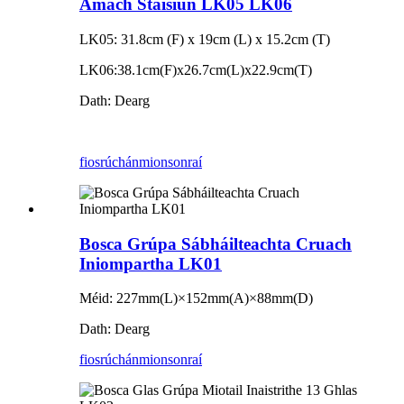
Amach Stáisiún LK05 LK06
LK05: 31.8cm (F) x 19cm (L) x 15.2cm (T)
LK06:38.1cm(F)x26.7cm(L)x22.9cm(T)
Dath: Dearg
fiosrúchán
mionsonraí
Bosca Grúpa Sábháilteachta Cruach
Iniompartha LK01
Méid: 227mm(L)×152mm(A)×88mm(D)
Dath: Dearg
fiosrúchán
mionsonraí