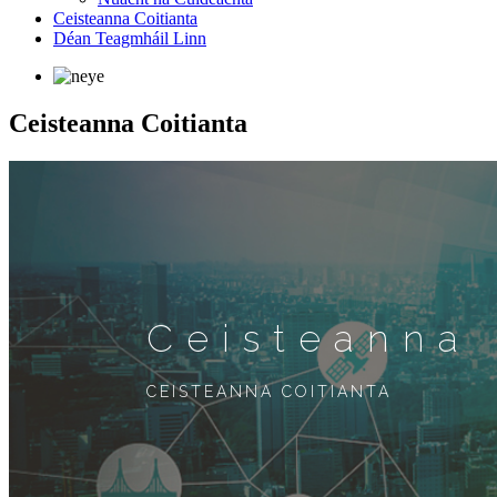
Ceisteanna Coitianta
Déan Teagmháil Linn
Ceisteanna Coitianta
Ceisteanna 
CEISTEANNA COITIANTA