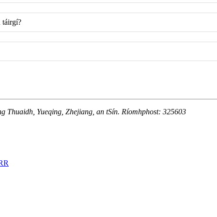
táirgí?
ng Thuaidh, Yueqing, Zhejiang, an tSín. Ríomhphost: 325603
RR