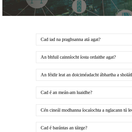
Cad iad na praghsanna atá agat?
An bhfuil cainníocht íosta ordaithe agat?
An féidir leat an doiciméadacht ábhartha a sholát
Cad é an meán-am luaidhe?
Cén cineál modhanna íocaíochta a nglacann tú le
Cad é barántas an táirge?