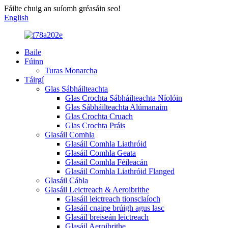
Fáilte chuig an suíomh gréasáin seo!
English
Baile
Fúinn
Turas Monarcha
Táirgí
Glas Sábháilteachta
Glas Crochta Sábháilteachta Níolóin
Glas Sábháilteachta Alúmanaim
Glas Crochta Cruach
Glas Crochta Práis
Glasáil Comhla
Glasáil Comhla Liathróid
Glasáil Comhla Geata
Glasáil Comhla Féileacán
Glasáil Comhla Liathróid Flanged
Glasáil Cábla
Glasáil Leictreach & Aeroibrithe
Glasáil leictreach tionsclaíoch
Glasáil cnaipe brúigh agus lasc
Glasáil breiseán leictreach
Glasáil Aeroibrithe