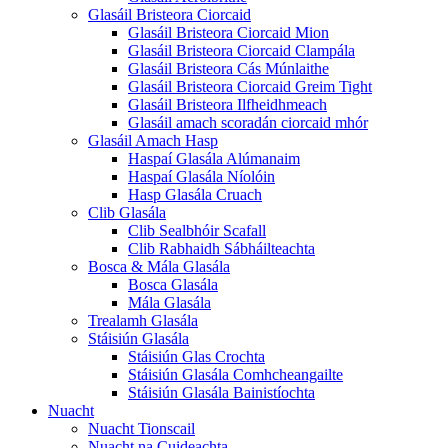
Glasáil Bristeora Ciorcaid
Glasáil Bristeora Ciorcaid Mion
Glasáil Bristeora Ciorcaid Clampála
Glasáil Bristeora Cás Múnlaithe
Glasáil Bristeora Ciorcaid Greim Tight
Glasáil Bristeora Ilfheidhmeach
Glasáil amach scoradán ciorcaid mhór
Glasáil Amach Hasp
Haspaí Glasála Alúmanaim
Haspaí Glasála Níolóin
Hasp Glasála Cruach
Clib Glasála
Clib Sealbhóir Scafall
Clib Rabhaidh Sábháilteachta
Bosca & Mála Glasála
Bosca Glasála
Mála Glasála
Trealamh Glasála
Stáisiún Glasála
Stáisiún Glas Crochta
Stáisiún Glasála Comhcheangailte
Stáisiún Glasála Bainistíochta
Nuacht
Nuacht Tionscail
Nuacht na Cuideachta