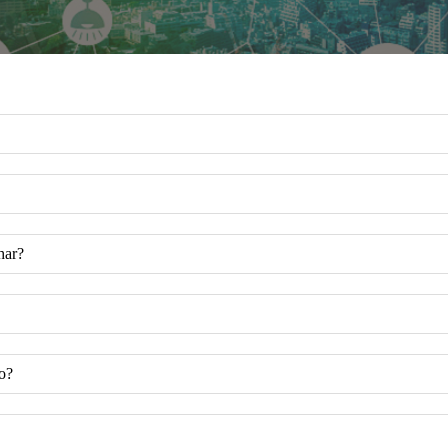
har?
o?