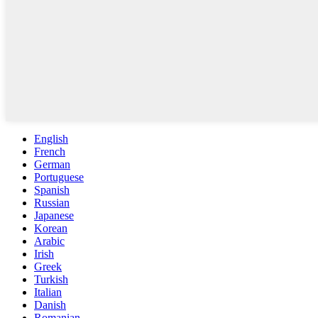
English
French
German
Portuguese
Spanish
Russian
Japanese
Korean
Arabic
Irish
Greek
Turkish
Italian
Danish
Romanian