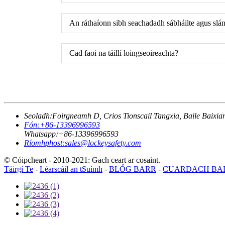
An ráthaíonn sibh seachadadh sábháilte agus slán 
Cad faoi na táillí loingseoireachta?
Seoladh:
Foirgneamh D, Crios Tionscail Tangxia, Baile Baixia
Fón:
+86-13396996593
Whatsapp:
+86-13396996593
Ríomhphost:
sales@lockeysafety.com
© Cóipcheart - 2010-2021: Gach ceart ar cosaint.
Táirgí Te
-
Léarscáil an tSuímh
-
BLÓG BARR
-
CUARDACH BA