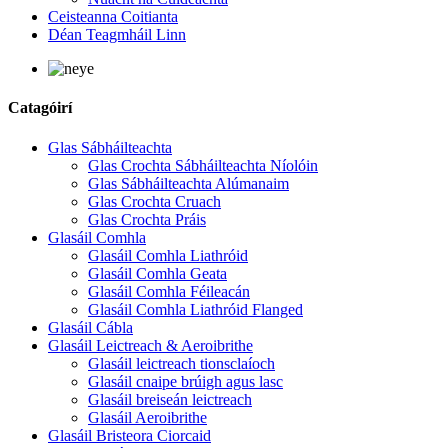
Ceisteanna Coitianta
Déan Teagmháil Linn
Catagóirí
Glas Sábháilteachta
Glas Crochta Sábháilteachta Níolóin
Glas Sábháilteachta Alúmanaim
Glas Crochta Cruach
Glas Crochta Práis
Glasáil Comhla
Glasáil Comhla Liathróid
Glasáil Comhla Geata
Glasáil Comhla Féileacán
Glasáil Comhla Liathróid Flanged
Glasáil Cábla
Glasáil Leictreach & Aeroibrithe
Glasáil leictreach tionsclaíoch
Glasáil cnaipe brúigh agus lasc
Glasáil breiseán leictreach
Glasáil Aeroibrithe
Glasáil Bristeora Ciorcaid