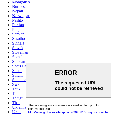
Mongolian
Burmese
Nepali
Norwegian
Pashto
Persian
Punjabi
Serbian
Sesotho
Sinhala
Slovak
Slovenian
Somali
Samoan
Scots Gaelic
Shona
Sindhi
Sundanese
Swahili
Tajik
Tamil
Telugu
Thai
Ukrainian
Urdu