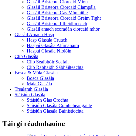
Glasáil Bristeora Ciorcaid Mion
Glasáil Bristeora Ciorcaid Clampála
Glasáil Bristeora Cás Múnlaithe
Glasáil Bristeora Ciorcaid Greim Tight
Glasáil Bristeora Ilfheidhmeach
Glasáil amach scoradán ciorcaid mhór
Glasáil Amach Hasp
Hasp Glasála Cruach
Haspaí Glasála Alúmanaim
Haspaí Glasála Níolóin
Clib Glasála
Clib Sealbhóir Scafall
Clib Rabhaidh Sábháilteachta
Bosca & Mála Glasála
Bosca Glasála
Mála Glasála
Trealamh Glasála
Stáisiún Glasála
Stáisiún Glas Crochta
Stáisiún Glasála Comhcheangailte
Stáisiún Glasála Bainistíochta
Táirgí réadmhaoine