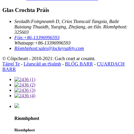
Glas Crochta Práis
Seoladh:
Foirgneamh D, Crios Tionscail Tangxia, Baile
Baixiang Thuaidh, Yueqing, Zhejiang, an tSín. Ríomhphost:
325603
Fón:
+86-13396996593
Whatsapp:
+86-13396996593
Ríomhphost:
sales@lockeysafety.com
© Cóipcheart - 2010-2021: Gach ceart ar cosaint.
Táirgí Te
-
Léarscáil an tSuímh
-
BLÓG BARR
-
CUARDACH
BARR
Ríomhphost
Ríomhphost