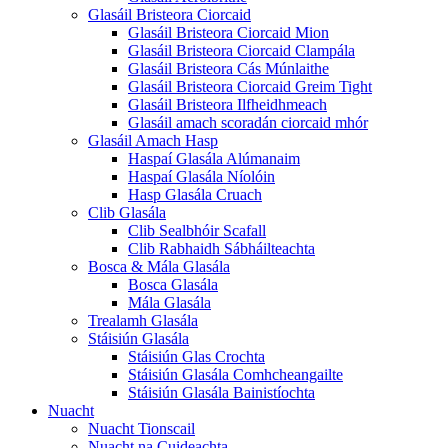
Glasáil Bristeora Ciorcaid
Glasáil Bristeora Ciorcaid Mion
Glasáil Bristeora Ciorcaid Clampála
Glasáil Bristeora Cás Múnlaithe
Glasáil Bristeora Ciorcaid Greim Tight
Glasáil Bristeora Ilfheidhmeach
Glasáil amach scoradán ciorcaid mhór
Glasáil Amach Hasp
Haspaí Glasála Alúmanaim
Haspaí Glasála Níolóin
Hasp Glasála Cruach
Clib Glasála
Clib Sealbhóir Scafall
Clib Rabhaidh Sábháilteachta
Bosca & Mála Glasála
Bosca Glasála
Mála Glasála
Trealamh Glasála
Stáisiún Glasála
Stáisiún Glas Crochta
Stáisiún Glasála Comhcheangailte
Stáisiún Glasála Bainistíochta
Nuacht
Nuacht Tionscail
Nuacht na Cuideachta