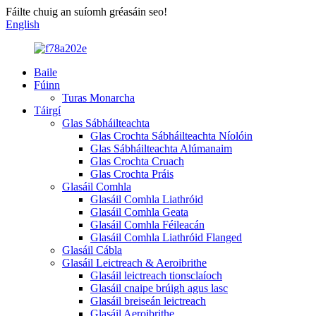
Fáilte chuig an suíomh gréasáin seo!
English
Baile
Fúinn
Turas Monarcha
Táirgí
Glas Sábháilteachta
Glas Crochta Sábháilteachta Níolóin
Glas Sábháilteachta Alúmanaim
Glas Crochta Cruach
Glas Crochta Práis
Glasáil Comhla
Glasáil Comhla Liathróid
Glasáil Comhla Geata
Glasáil Comhla Féileacán
Glasáil Comhla Liathróid Flanged
Glasáil Cábla
Glasáil Leictreach & Aeroibrithe
Glasáil leictreach tionsclaíoch
Glasáil cnaipe brúigh agus lasc
Glasáil breiseán leictreach
Glasáil Aeroibrithe