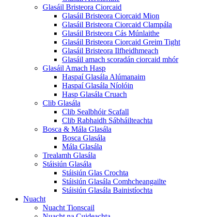
Glasáil Bristeora Ciorcaid
Glasáil Bristeora Ciorcaid Mion
Glasáil Bristeora Ciorcaid Clampála
Glasáil Bristeora Cás Múnlaithe
Glasáil Bristeora Ciorcaid Greim Tight
Glasáil Bristeora Ilfheidhmeach
Glasáil amach scoradán ciorcaid mhór
Glasáil Amach Hasp
Haspaí Glasála Alúmanaim
Haspaí Glasála Níolóin
Hasp Glasála Cruach
Clib Glasála
Clib Sealbhóir Scafall
Clib Rabhaidh Sábháilteachta
Bosca & Mála Glasála
Bosca Glasála
Mála Glasála
Trealamh Glasála
Stáisiún Glasála
Stáisiún Glas Crochta
Stáisiún Glasála Comhcheangailte
Stáisiún Glasála Bainistíochta
Nuacht
Nuacht Tionscail
Nuacht na Cuideachta