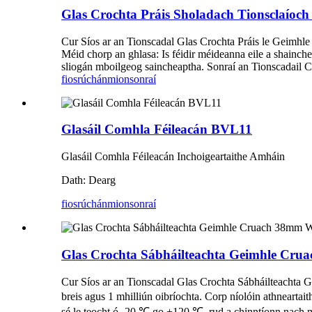
Glas Crochta Práis Sholadach Tionsclaío
Cur Síos ar an Tionscadal Glas Crochta Práis le Geimhle C
Méid chorp an ghlasa: Is féidir méideanna eile a shainche
sliogán mboilgeog saincheaptha. Sonraí an Tionscadail C
fiosrúchán
mionsonraí
Glasáil Comhla Féileacán BVL11
Glasáil Comhla Féileacán Inchoigeartaithe Amháin
Dath: Dearg
fiosrúchán
mionsonraí
Glas Crochta Sábháilteachta Geimhle C
Cur Síos ar an Tionscadal Glas Crochta Sábháilteachta 
breis agus 1 mhilliún oibríochta. Corp níolóin athnearta
sé le teocht ó -20 ℃ go +120 ℃, rud a chinntíonn nach mb