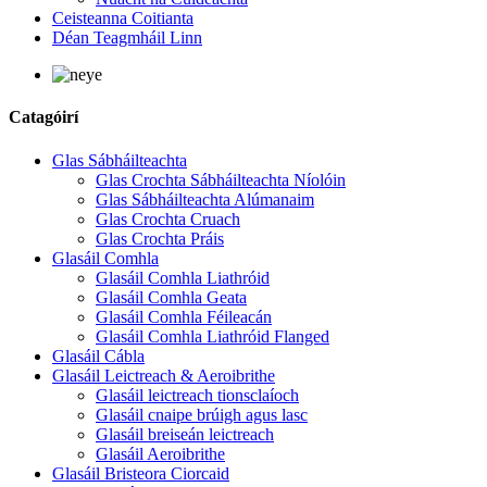
Ceisteanna Coitianta
Déan Teagmháil Linn
Catagóirí
Glas Sábháilteachta
Glas Crochta Sábháilteachta Níolóin
Glas Sábháilteachta Alúmanaim
Glas Crochta Cruach
Glas Crochta Práis
Glasáil Comhla
Glasáil Comhla Liathróid
Glasáil Comhla Geata
Glasáil Comhla Féileacán
Glasáil Comhla Liathróid Flanged
Glasáil Cábla
Glasáil Leictreach & Aeroibrithe
Glasáil leictreach tionsclaíoch
Glasáil cnaipe brúigh agus lasc
Glasáil breiseán leictreach
Glasáil Aeroibrithe
Glasáil Bristeora Ciorcaid