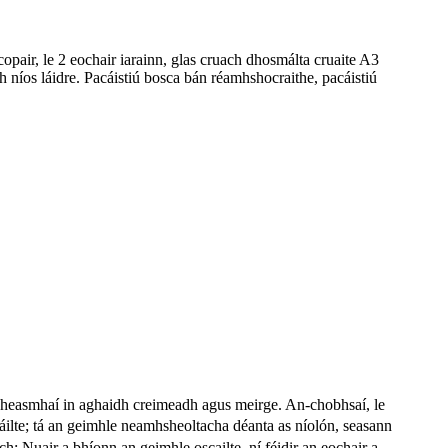
opair, le 2 eochair iarainn, glas cruach dhosmálta cruaite A3
h níos láidre. Pacáistiú bosca bán réamhshocraithe, pacáistiú
sheasmhaí in aghaidh creimeadh agus meirge. An-chobhsaí, le
áilte; tá an geimhle neamhsheoltacha déanta as níolón, seasann
 Nuair a bhíonn an geimhle oscailte, ní féidir an eochair a