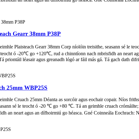
steach Gearr 38mm P38P
eimhle Plaisteach Gearr 38mm Corp níolóin treisithe, seasann sé le te
e teocht ó -20℃ go +120℃, rud a chinntíonn nach mbrisfidh an neart a
Tá priontáil léasair agus greanadh lógó ar fáil más gá. Tá gach dath difri
ruach 25mm WBP25S
Geimhle Cruach 25mm Déanta as sorcóir agus eochair copair. Níos frith
, seasann sé le teocht ó -20 ℃ go +80 ℃. Tá an geimhle cruach crómáilte
h an neart agus an dífhoirmiú go héasca. Gné Coinneála Eochrach: Nuair