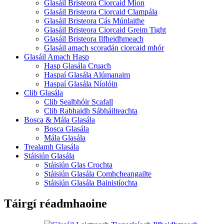
Glasáil Bristeora Ciorcaid Mion
Glasáil Bristeora Ciorcaid Clampála
Glasáil Bristeora Cás Múnlaithe
Glasáil Bristeora Ciorcaid Greim Tight
Glasáil Bristeora Ilfheidhmeach
Glasáil amach scoradán ciorcaid mhór
Glasáil Amach Hasp
Hasp Glasála Cruach
Haspaí Glasála Alúmanaim
Haspaí Glasála Níolóin
Clib Glasála
Clib Sealbhóir Scafall
Clib Rabhaidh Sábháilteachta
Bosca & Mála Glasála
Bosca Glasála
Mála Glasála
Trealamh Glasála
Stáisiún Glasála
Stáisiún Glas Crochta
Stáisiún Glasála Comhcheangailte
Stáisiún Glasála Bainistíochta
Táirgí réadmhaoine