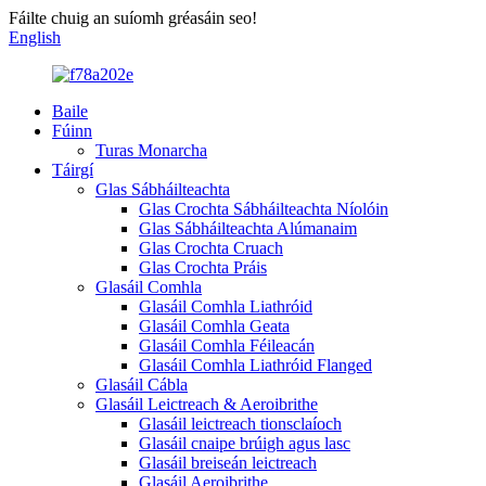
Fáilte chuig an suíomh gréasáin seo!
English
Baile
Fúinn
Turas Monarcha
Táirgí
Glas Sábháilteachta
Glas Crochta Sábháilteachta Níolóin
Glas Sábháilteachta Alúmanaim
Glas Crochta Cruach
Glas Crochta Práis
Glasáil Comhla
Glasáil Comhla Liathróid
Glasáil Comhla Geata
Glasáil Comhla Féileacán
Glasáil Comhla Liathróid Flanged
Glasáil Cábla
Glasáil Leictreach & Aeroibrithe
Glasáil leictreach tionsclaíoch
Glasáil cnaipe brúigh agus lasc
Glasáil breiseán leictreach
Glasáil Aeroibrithe