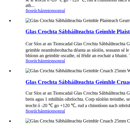
ath...
fiosrúchán
mionsonraí
Glas Crochta Sábháilteachta Geimhle Plai
Cur Síos ar an Tionscadal Glas Crochta Sábháilteachta G
geimhle neamhsheoltacha déanta as níolón, seasann sé l
bhíonn an geimhle oscailte, ní féidir an eochair a bhaint. 
fiosrúchán
mionsonraí
Glas Crochta Sábháilteachta Geimhle C
Cur Síos ar an Tionscadal Glas Crochta Sábháilteachta 
breis agus 1 mhilliún oibríochta. Corp níolóin treisithe
teocht ó -20 ℃ go +120 ℃, rud a chinntíonn nach mbrisfid
fiosrúchán
mionsonraí