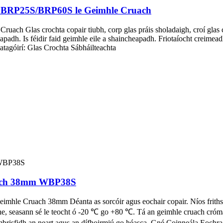
ch BRP25S/BRP60S le Geimhle Cruach
ruach Glas crochta copair tiubh, corp glas práis sholadaigh, croí glas c
apadh. Is féidir faid geimhle eile a shaincheapadh. Friotaíocht creimead
atagóirí: Glas Crochta Sábháilteachta
ruach 38mm WBP38S
Geimhle Cruach 38mm Déanta as sorcóir agus eochair copair. Níos frith
ithe, seasann sé le teocht ó -20 ℃ go +80 ℃. Tá an geimhle cruach cróm
risfidh an neart agus an dífhoirmiú go héasca. Gné Coinneála Eochrach: