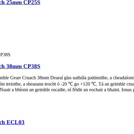
uach 25mm CP25S
uach 38mm CP38S
imhle Gearr Cruach 38mm Dearaí glas uathúla paitinnithe, a cheadaíonn 
lóin treisithe, a sheasann teocht ó -20 ℃ go +120 ℃. Tá an geimhle crua
air a bhíonn an geimhle oscailte, ní féidir an eochair a bhaint. Ionas gu
each ECL03