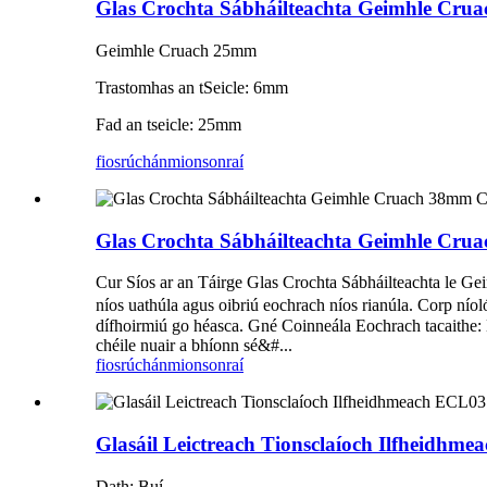
Glas Crochta Sábháilteachta Geimhle Cr
Geimhle Cruach 25mm
Trastomhas an tSeicle: 6mm
Fad an tseicle: 25mm
fiosrúchán
mionsonraí
Glas Crochta Sábháilteachta Geimhle Cr
Cur Síos ar an Táirge Glas Crochta Sábháilteachta le Ge
níos uathúla agus oibriú eochrach níos rianúla. Corp nío
dífhoirmiú go héasca. Gné Coinneála Eochrach tacaithe: Nu
chéile nuair a bhíonn sé&#...
fiosrúchán
mionsonraí
Glasáil Leictreach Tionsclaíoch Ilfheidhm
Dath: Buí