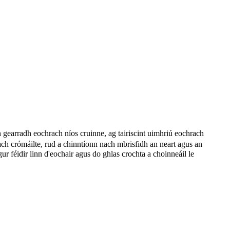
gearradh eochrach níos cruinne, ag tairiscint uimhriú eochrach
ch crómáilte, rud a chinntíonn nach mbrisfidh an neart agus an
r féidir linn d'eochair agus do ghlas crochta a choinneáil le