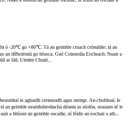
ocht ó -20℃ go +80℃. Tá an geimhle cruach crómáilte; tá an
gus an dífhoirmiú go héasca. Gné Coinneála Eochrach: Nuair a
úil ar fáil. Uimhir Chuid...
sheasmhaí in aghaidh creimeadh agus meirge. An-chobhsaí, le
; tá an geimhle neamhsheoltacha déanta as níolón, seasann sé le
 a bhíonn an geimhle oscailte, ní féidir an eochair a ath...