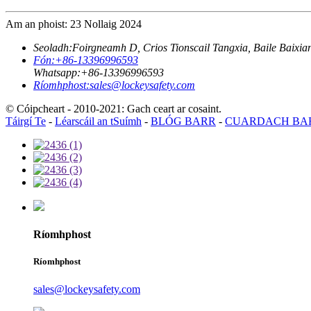
Am an phoist: 23 Nollaig 2024
Seoladh:
Foirgneamh D, Crios Tionscail Tangxia, Baile Baixia
Fón:
+86-13396996593
Whatsapp:
+86-13396996593
Ríomhphost:
sales@lockeysafety.com
© Cóipcheart - 2010-2021: Gach ceart ar cosaint.
Táirgí Te
-
Léarscáil an tSuímh
-
BLÓG BARR
-
CUARDACH BA
Ríomhphost
Ríomhphost
sales@lockeysafety.com