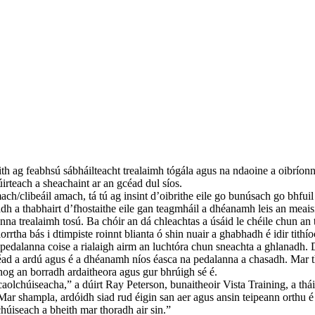
h ag feabhsú sábháilteacht trealaimh tógála agus na ndaoine a oibríonn le
irteach a sheachaint ar an gcéad dul síos.
ach/clibeáil amach, tá tú ag insint d’oibrithe eile go bunúsach go bhfuil
dh a thabhairt d’fhostaithe eile gan teagmháil a dhéanamh leis an meaisí
anna trealaimh tosú. Ba chóir an dá chleachtas a úsáid le chéile chun an 
rtha bás i dtimpiste roinnt blianta ó shin nuair a ghabhadh é idir tithíoc
na pedalanna coise a rialaigh airm an luchtóra chun sneachta a ghlanadh.
éad a ardú agus é a dhéanamh níos éasca na pedalanna a chasadh. Mar tho
bhog an borradh ardaitheora agus gur bhrúigh sé é.
 caolchúiseacha,” a dúirt Ray Peterson, bunaitheoir Vista Training, a th
ar shampla, ardóidh siad rud éigin san aer agus ansin teipeann orthu é 
chúiseach a bheith mar thoradh air sin.”