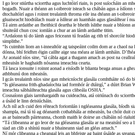
I go leor stiúrtha sciorrtha agus luchtóirí riain, is post suíocháin an 
bogadh. Nuair a théann an t-oibreoir isteach sa chábán agus a íslíonn s
dtochaltóirí agus i roinnt trealaimh throma eile ina dtéann an t-oibreo
gluaiseacht hiodrálach nuair a íslítear an luamhán agus glasáiltear í n
Tá airm ardaithe an fheithicil deartha le bheith íslithe nuair a bhíonn 
shuiteáil chun cosc ​​iomlán a chur ar an lámh ardaithe titim.
“Ardaíonn tú do lámh agus feiceann tú feadán ag rith trí shorcóir hiodrá
simplithe.”
“Is cuimhin liom an t-innealtóir ag taispeáint coilm dom ar a chaol na 
dónna, bhí feidhm éigin caillte aige sna méara ar lámh amháin. D’fhéad
Ar aonaid níos sine, “tá cábla agat a thagann amach as post na ceallra
mheaisín le haghaidh nósanna imeachta cearta.
Tá lasca ionsuite i roinnt aonad a eisíodh le blianta beaga anuas a gh
athbhunú don mheaisín.
I gcás trealaimh níos sine gan mheicníocht glasála comhtháite nó do bha
“Is gléasanna frith-ghadaíochta iad formhór ár dtáirgí,” a dúirt Bria
imeachta sábháilteachta glasála agus clibeála OSHA.”
Cosnaíonn glais iarmhargaidh na cuideachta, atá oiriúnach do sciorrthóir
a úsáid le linn deisiúcháin.
Ach níl ach cuid den réiteach foriomlán i ngléasanna glasála, bíodh si
shampla, má tá tú ag déanamh cothabhála ar mheaisín, ba chóir duit cu
as ar baineadh páirteanna, chomh maith le doirse an chábáin nó rialuit
“Tá clibeanna ar go leor de na gléasanna glasála ar na meaisíní seo a 
siad an clib a shíniú nuair a bhaineann siad an gléas amach.”
Ní mór clibeanna a cheangal leis an bhfeiste ag baint úsáide as sreang