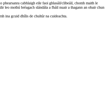
do phearsanra cabhlaigh eile faoi ghlasáil/clibeáil, chomh maith le
idir leo mothú bréagach slándála a fháil nuair a thagann an obair chun
amh ina gcuid dhílis de chultúr na cuideachta.