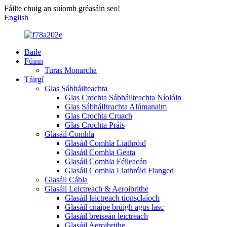
Fáilte chuig an suíomh gréasáin seo!
English
Baile
Fúinn
Turas Monarcha
Táirgí
Glas Sábháilteachta
Glas Crochta Sábháilteachta Níolóin
Glas Sábháilteachta Alúmanaim
Glas Crochta Cruach
Glas Crochta Práis
Glasáil Comhla
Glasáil Comhla Liathróid
Glasáil Comhla Geata
Glasáil Comhla Féileacán
Glasáil Comhla Liathróid Flanged
Glasáil Cábla
Glasáil Leictreach & Aeroibrithe
Glasáil leictreach tionsclaíoch
Glasáil cnaipe brúigh agus lasc
Glasáil breiseán leictreach
Glasáil Aeroibrithe