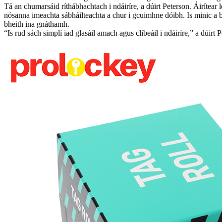
Tá an chumarsáid ríthábhachtach i ndáiríre, a dúirt Peterson. Áirítear 
nósanna imeachta sábháilteachta a chur i gcuimhne dóibh. Is minic a bh
bheith ina gnáthamh.
“Is rud sách simplí iad glasáil amach agus clibeáil i ndáiríre,” a dúirt