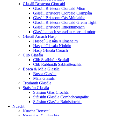
Glasáil Bristeora Ciorcaid
Glasáil Bristeora Ciorcaid Mion
Glasáil Bristeora Ciorcaid Clampála
Glasáil Bristeora Cás Múnlaithe
Glasáil Bristeora Ciorcaid Greim Tight
Glasáil Bristeora Ilfheidhmeach
Glasáil amach scoradán ciorcaid mhór
Glasáil Amach Hasp
Haspaí Glasála Alúmanaim
Haspaí Glasála Níolóin
Hasp Glasála Cruach
Clib Glasála
Clib Sealbhóir Scafall
Clib Rabhaidh Sábháilteachta
Bosca & Mála Glasála
Bosca Glasála
Mála Glasála
Trealamh Glasála
Stáisiún Glasála
Stáisiún Glas Crochta
Stáisiún Glasála Comhcheangailte
Stáisiún Glasála Bainistíochta
Nuacht
Nuacht Tionscail
Nuacht na Cuideachta