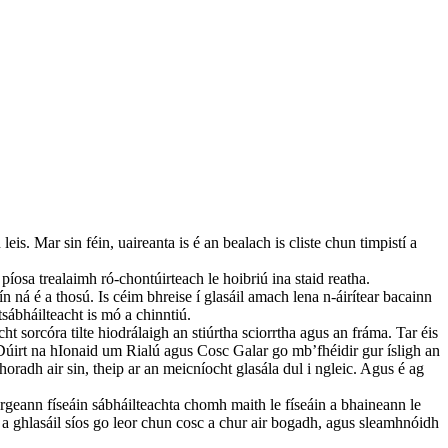
is. Mar sin féin, uaireanta is é an bealach is cliste chun timpistí a
 píosa trealaimh ró-chontúirteach le hoibriú ina staid reatha.
n ná é a thosú. Is céim bhreise í glasáil amach lena n-áirítear bacainn
tsábháilteacht is mó a chinntiú.
ht sorcóra tilte hiodrálaigh an stiúrtha sciorrtha agus an fráma. Tar éis
 Dúirt na hIonaid um Rialú agus Cosc Galar go mb’fhéidir gur ísligh an
radh air sin, theip ar an meicníocht glasála dul i ngleic. Agus é ag
áirgeann físeáin sábháilteachta chomh maith le físeáin a bhaineann le
a ghlasáil síos go leor chun cosc ​​a chur air bogadh, agus sleamhnóidh