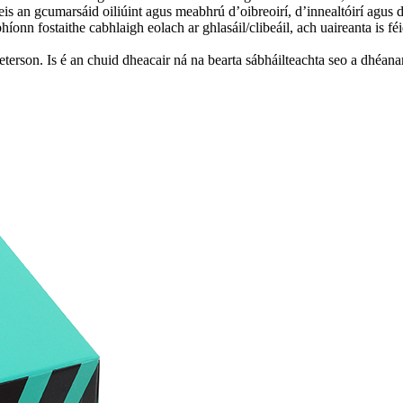
leis an gcumarsáid oiliúint agus meabhrú d’oibreoirí, d’innealtóirí agus 
íonn fostaithe cabhlaigh eolach ar ghlasáil/clibeáil, ach uaireanta is fé
 Peterson. Is é an chuid dheacair ná na bearta sábháilteachta seo a dhéan