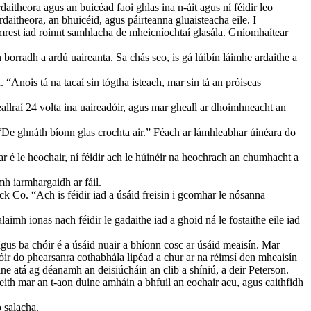
rdaitheora agus an buicéad faoi ghlas ina n-áit agus ní féidir leo
rdaitheora, an bhuicéid, agus páirteanna gluaisteacha eile. I
 armrest iad roinnt samhlacha de mheicníochtaí glasála. Gníomhaítear
n borradh a ardú uaireanta. Sa chás seo, is gá lúibín láimhe ardaithe a
 “Anois tá na tacaí sin tógtha isteach, mar sin tá an próiseas
eallraí 24 volta ina uaireadóir, agus mar gheall ar dhoimhneacht an
. “De ghnáth bíonn glas crochta air.” Féach ar lámhleabhar úinéara do
r é le heochair, ní féidir ach le húinéir na heochrach an chumhacht a
mh iarmhargaidh ar fáil.
k Co. “Ach is féidir iad a úsáid freisin i gcomhar le nósanna
laimh ionas nach féidir le gadaithe iad a ghoid ná le fostaithe eile iad
us ba chóir é a úsáid nuair a bhíonn cosc ​​ar úsáid meaisín. Mar
óir do phearsanra cothabhála lipéad a chur ar na réimsí den mheaisín
ne atá ag déanamh an deisiúcháin an clib a shíniú, a deir Peterson.
heith mar an t-aon duine amháin a bhfuil an eochair acu, agus caithfidh
ó salacha.