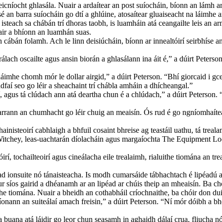
mheicníocht ghlasála. Nuair a ardaítear an post suíocháin, bíonn an lámh a
é an barra suíocháin go dtí a ghlúine, atosaítear gluaiseacht na láimhe a
ir isteach sa chábán trí dhoras taobh, is luamháin atá ceangailte leis an
uair a bhíonn an luamhán suas.
an cábán folamh. Ach le linn deisiúcháin, bíonn ar innealtóirí seirbhíse a
lach oscailte agus ansin biorán a ghlasálann ina áit é,” a dúirt Peterson.
láimhe chomh mór le dollar airgid,” a dúirt Peterson. “Bhí giorcaid i gc
faí seo go léir a sheachaint trí chábla amháin a dhícheangal.”
í, agus tá clúdach ann atá deartha chun é a chlúdach,” a dúirt Peterson
earrann an chumhacht go léir chuig an meaisín. Ós rud é go ngníomhaítea
inisteoirí cabhlaigh a bhfuil cosaint bhreise ag teastáil uathu, tá treala
n Witchey, leas-uachtarán díolacháin agus margaíochta The Equipment Loc
í, tochailteoirí agus cineálacha eile trealaimh, rialuithe tiomána an trea
ad ionsuite nó tánaisteacha. Is modh cumarsáide tábhachtach é lipéadú ag
r síos gairid a dhéanamh ar an lipéad ar chúis theip an mheaisín. Ba ch
he tiomána. Nuair a bheidh an cothabháil críochnaithe, ba chóir don dui
líonann an suiteálaí amach freisin,” a dúirt Peterson. “Ní mór dóibh a b
a buana atá láidir go leor chun seasamh in aghaidh dálaí crua, fliucha n