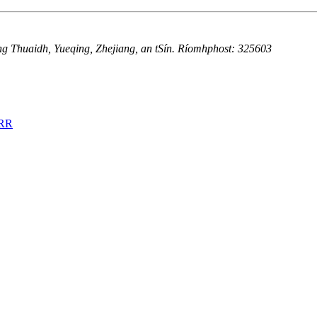
ng Thuaidh, Yueqing, Zhejiang, an tSín. Ríomhphost: 325603
RR