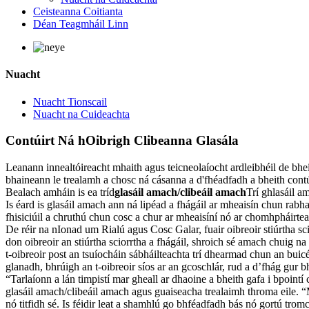
Ceisteanna Coitianta
Déan Teagmháil Linn
Nuacht
Nuacht Tionscail
Nuacht na Cuideachta
Contúirt Ná hOibrigh Clibeanna Glasála
Leanann innealtóireacht mhaith agus teicneolaíocht ardleibhéil de bheit
bhaineann le trealamh a chosc ná cásanna a d'fhéadfadh a bheith contú
Bealach amháin is ea tríd
glasáil amach/clibeáil amach
Trí ghlasáil am
Is éard is glasáil amach ann ná lipéad a fhágáil ar mheaisín chun rabha
fhisiciúil a chruthú chun cosc ​​a chur ar mheaisíní nó ar chomhpháirte
De réir na nIonad um Rialú agus Cosc Galar, fuair oibreoir stiúrtha scior
don oibreoir an stiúrtha sciorrtha a fhágáil, shroich sé amach chuig 
t-oibreoir post an tsuíocháin sábháilteachta trí dhearmad chun an buic
glanadh, bhrúigh an t-oibreoir síos ar an gcoschlár, rud a d’fhág gur 
“Tarlaíonn a lán timpistí mar gheall ar dhaoine a bheith gafa i bpointí
glasáil amach/clibeáil amach agus guaiseacha trealaimh throma eile. “M
nó titfidh sé. Is féidir leat a shamhlú go bhféadfadh bás nó gortú trom