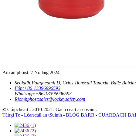
Am an phoist: 7 Nollaig 2024
Seoladh:
Foirgneamh D, Crios Tionscail Tangxia, Baile Baixia
Fón:
+86-13396996593
Whatsapp:
+86-13396996593
Ríomhphost:
sales@lockeysafety.com
© Cóipcheart - 2010-2021: Gach ceart ar cosaint.
Táirgí Te
-
Léarscáil an tSuímh
-
BLÓG BARR
-
CUARDACH BA