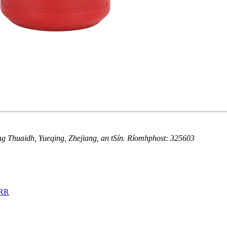
ng Thuaidh, Yueqing, Zhejiang, an tSín. Ríomhphost: 325603
RR