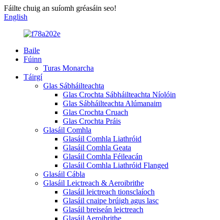
Fáilte chuig an suíomh gréasáin seo!
English
Baile
Fúinn
Turas Monarcha
Táirgí
Glas Sábháilteachta
Glas Crochta Sábháilteachta Níolóin
Glas Sábháilteachta Alúmanaim
Glas Crochta Cruach
Glas Crochta Práis
Glasáil Comhla
Glasáil Comhla Liathróid
Glasáil Comhla Geata
Glasáil Comhla Féileacán
Glasáil Comhla Liathróid Flanged
Glasáil Cábla
Glasáil Leictreach & Aeroibrithe
Glasáil leictreach tionsclaíoch
Glasáil cnaipe brúigh agus lasc
Glasáil breiseán leictreach
Glasáil Aeroibrithe