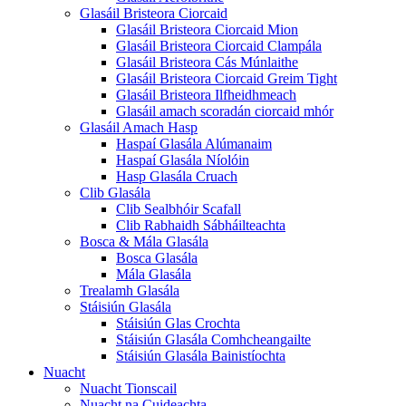
Glasáil Bristeora Ciorcaid
Glasáil Bristeora Ciorcaid Mion
Glasáil Bristeora Ciorcaid Clampála
Glasáil Bristeora Cás Múnlaithe
Glasáil Bristeora Ciorcaid Greim Tight
Glasáil Bristeora Ilfheidhmeach
Glasáil amach scoradán ciorcaid mhór
Glasáil Amach Hasp
Haspaí Glasála Alúmanaim
Haspaí Glasála Níolóin
Hasp Glasála Cruach
Clib Glasála
Clib Sealbhóir Scafall
Clib Rabhaidh Sábháilteachta
Bosca & Mála Glasála
Bosca Glasála
Mála Glasála
Trealamh Glasála
Stáisiún Glasála
Stáisiún Glas Crochta
Stáisiún Glasála Comhcheangailte
Stáisiún Glasála Bainistíochta
Nuacht
Nuacht Tionscail
Nuacht na Cuideachta