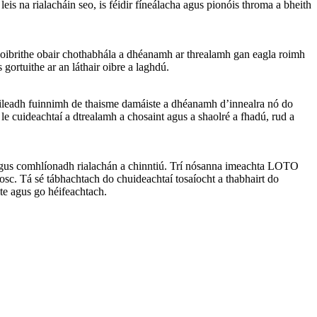
s na rialacháin seo, is féidir fíneálacha agus pionóis throma a bheith
 hoibrithe obair chothabhála a dhéanamh ar threalamh gan eagla roimh
 gortuithe ar an láthair oibre a laghdú.
caoileadh fuinnimh de thaisme damáiste a dhéanamh d’innealra nó do
le cuideachtaí a dtrealamh a chosaint agus a shaolré a fhadú, rud a
sc, agus comhlíonadh rialachán a chinntiú. Trí nósanna imeachta LOTO
chosc. Tá sé tábhachtach do chuideachtaí tosaíocht a thabhairt do
te agus go héifeachtach.