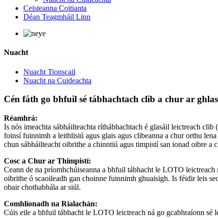
Ceisteanna Coitianta
Déan Teagmháil Linn
Nuacht
Nuacht Tionscail
Nuacht na Cuideachta
Cén fáth go bhfuil sé tábhachtach clib a chur ar ghlasá
Réamhrá:
Is nós imeachta sábháilteachta ríthábhachtach é glasáil leictreach clib
foinsí fuinnimh a leithlisiú agus glais agus clibeanna a chur orthu le
chun sábháilteacht oibrithe a chinntiú agus timpistí san ionad oibre a 
Cosc a Chur ar Thimpistí:
Ceann de na príomhchúiseanna a bhfuil tábhacht le LOTO leictreach ná g
oibrithe ó scaoileadh gan choinne fuinnimh ghuaisigh. Is féidir leis s
obair chothabhála ar siúl.
Comhlíonadh na Rialachán:
Cúis eile a bhfuil tábhacht le LOTO leictreach ná go gcabhraíonn sé l