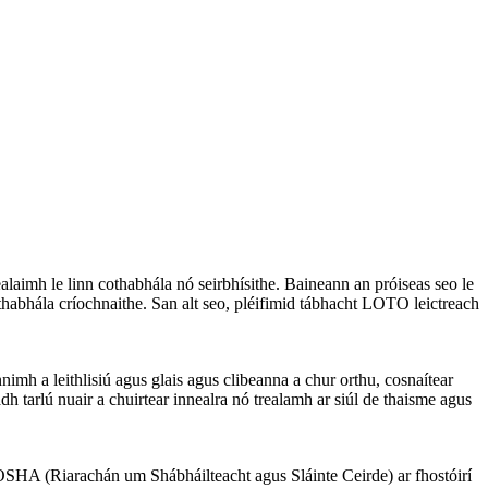
ealaimh le linn cothabhála nó seirbhísithe. Baineann an próiseas seo le
othabhála críochnaithe. San alt seo, pléifimid tábhacht LOTO leictreach
imh a leithlisiú agus glais agus clibeanna a chur orthu, cosnaítear
h tarlú nuair a chuirtear innealra nó trealamh ar siúl de thaisme agus
n OSHA (Riarachán um Shábháilteacht agus Sláinte Ceirde) ar fhostóirí