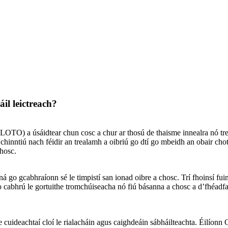
il leictreach?
 (LOTO) a úsáidtear chun cosc ​​a chur ar thosú de thaisme innealra nó tr
na chinntiú nach féidir an trealamh a oibriú go dtí go mbeidh an obair ch
chosc.
o gcabhraíonn sé le timpistí san ionad oibre a chosc. Trí fhoinsí fuinn
eo cabhrú le gortuithe tromchúiseacha nó fiú básanna a chosc a d’fhéadfad
e cuideachtaí cloí le rialacháin agus caighdeáin sábháilteachta. Éilíon