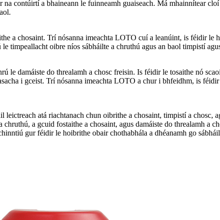
a contúirtí a bhaineann le fuinneamh guaiseach. Má mhainnítear cloí lei
aol.
the a chosaint. Trí nósanna imeachta LOTO cuí a leanúint, is féidir le
le timpeallacht oibre níos sábháilte a chruthú agus an baol timpistí agus
hrú le damáiste do threalamh a chosc freisin. Is féidir le tosaithe nó s
sacha i gceist. Trí nósanna imeachta LOTO a chur i bhfeidhm, is féidir 
áil leictreach atá riachtanach chun oibrithe a chosaint, timpistí a cho
te a chruthú, a gcuid fostaithe a chosaint, agus damáiste do threalamh a 
hinntiú gur féidir le hoibrithe obair chothabhála a dhéanamh go sábháil