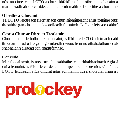
nósanna imeachta LOTO a chur i bhfeidhm chun oibrithe a chosaint ar n
mar thoradh air do chuideachtaí, chomh maith le hoibrithe a chur i mb
Oibrithe a Chosaint:
Tá LOTO leictreach riachtanach chun sábháilteacht agus folláine oibri
thosuithe gan choinne nó scaoileadh fuinnimh. Is féidir leis seo cabhrú 
Cosc a Chur ar Dhroim Trealamh:
Chomh maith le hoibrithe a chosaint, is féidir le LOTO leictreach cab
threalamh, rud a fhágann go mbeidh deisiúcháin nó athsholáthair costa
shábhálann airgead san fhadtréimhse.
Conclúid:
Mar fhocal scoir, is nós imeachta sábháilteachta ríthábhachtach é glas
cuí a leanúint, is féidir le cuideachtaí timpeallacht oibre níos sábháil
LOTO leictreach agus oiliúint agus acmhainní cuí a sholáthar chun a c